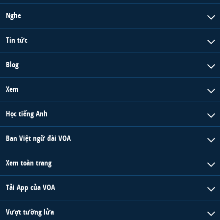
Nghe
Tin tức
Blog
Xem
Học tiếng Anh
Ban Việt ngữ đài VOA
Xem toàn trang
Tải App của VOA
Vượt tường lửa