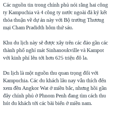
TẠI
Các nguồn tin trong chính phủ nói rằng hai công
VIDEO
"Tìm"
NGƯỜI VIỆT HẢI NGOẠI
HÀNH TRÌNH BẦU CỬ 2024
ty Kampuchia và 4 công ty nước ngoài đã ký kết
NGHE
ĐỜI SỐNG
thỏa thuận về dự án này với Bộ trưởng Thương
MỘT NĂM CHIẾN TRANH TẠI DẢI GAZA
KINH TẾ
mại Cham Pradidth hôm thứ sáu.
MẠNG XÃ HỘI
GIẢI MÃ VÀNH ĐAI & CON ĐƯỜNG
KHOA HỌC
NGÀY TỊ NẠN THẾ GIỚI
Khu du lịch này sẽ được xây trên các đảo gần các
SỨC KHOẺ
TRỊNH VĨNH BÌNH - NGƯỜI HẠ 'BÊN THẮNG CUỘC'
thành phố nghỉ mát Sinhanoukville và Kampot
Ngôn ngữ khác
VĂN HOÁ
GROUND ZERO – XƯA VÀ NAY
với kinh phí lên tới hơn 625 triệu đô la.
THỂ THAO
CHI PHÍ CHIẾN TRANH AFGHANISTAN
GIÁO DỤC
Du lịch là một nguồn thu quan trọng đối với
CÁC GIÁ TRỊ CỘNG HÒA Ở VIỆT NAM
Kampuchia. Các du khách lâu nay vẫn thích đến
THƯỢNG ĐỈNH TRUMP-KIM TẠI VIỆT NAM
xem đền Angkor Wat ở miền bắc, nhưng hồi gần
TRỊNH VĨNH BÌNH VS. CHÍNH PHỦ VIỆT NAM
đây chính phủ ở Phnom Penh đang tìm cách thu
NGƯ DÂN VIỆT VÀ LÀN SÓNG TRỘM HẢI SÂM
hút du khách tới các bãi biển ở miền nam.
BÊN KIA QUỐC LỘ: TIẾNG VỌNG TỪ NÔNG THÔN MỸ