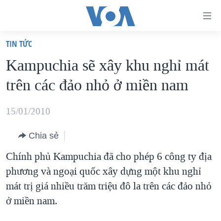
Đường
dẫn
TIN TỨC
truy
TRANG CHỦ
Kampuchia sẽ xây khu nghỉ mát
cập
VIỆT NAM
trên các đảo nhỏ ở miền nam
Tới
HOA KỲ
nội
BIỂN ĐÔNG
15/01/2010
dung
THẾ GIỚI
chính
Chia sẻ
BLOG
Tới
Chính phủ Kampuchia đã cho phép 6 công ty địa
điều
DIỄN ĐÀN
phương và ngoại quốc xây dựng một khu nghỉ
hướng
MỤC
mát trị giá nhiều trăm triệu đô la trên các đảo nhỏ
chính
CHUYÊN ĐỀ
TỰ DO BÁO CHÍ
ở miền nam.
Đi
HỌC TIẾNG ANH
VẠCH TRẦN TIN GIẢ
CHIẾN TRANH THƯƠNG MẠI CỦA MỸ: QUÁ KHỨ VÀ HIỆN
tới