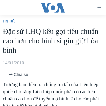
Đường
dẫn
TIN TỨC
truy
TRANG CHỦ
Ðặc sứ LHQ kêu gọi tiêu chuẩn
cập
VIỆT NAM
cao hơn cho binh sĩ gìn giữ hòa
Tới
HOA KỲ
nội
bình
BIỂN ĐÔNG
dung
THẾ GIỚI
chính
14/01/2010
BLOG
Tới
Chia sẻ
điều
DIỄN ĐÀN
hướng
Trưởng ban điều tra chống tra tấn của Liên hiệp
MỤC
chính
quốc cho rằng Liên hiệp quốc phải có các tiêu
CHUYÊN ĐỀ
TỰ DO BÁO CHÍ
Đi
chuẩn cao hơn để tuyển mộ binh sĩ cho các phái
HỌC TIẾNG ANH
VẠCH TRẦN TIN GIẢ
CHIẾN TRANH THƯƠNG MẠI CỦA MỸ: QUÁ KHỨ VÀ HIỆN
tới
bộ gìn giữ hòa bình của họ.