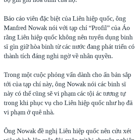
TẠI
VIDEO
"Tìm"
NGƯỜI VIỆT HẢI NGOẠI
HÀNH TRÌNH BẦU CỬ 2024
NGHE
Báo cáo viên đặc biệt của Liên hiệp quốc, ông
ĐỜI SỐNG
MỘT NĂM CHIẾN TRANH TẠI DẢI GAZA
Manfred Nowak nói với tạp chí “Profil” của Áo
KINH TẾ
MẠNG XÃ HỘI
rằng Liên hiệp quốc không nên tuyển dụng binh
GIẢI MÃ VÀNH ĐAI & CON ĐƯỜNG
KHOA HỌC
sĩ gìn giữ hòa binh từ các nước đang phát triển có
NGÀY TỊ NẠN THẾ GIỚI
SỨC KHOẺ
thành tích đáng nghi ngờ về nhân quyền.
TRỊNH VĨNH BÌNH - NGƯỜI HẠ 'BÊN THẮNG CUỘC'
Ngôn ngữ khác
VĂN HOÁ
GROUND ZERO – XƯA VÀ NAY
Trong một cuộc phỏng vấn dành cho ấn bản sắp
THỂ THAO
CHI PHÍ CHIẾN TRANH AFGHANISTAN
tới của tạp chí này, ông Nowak nói các binh sĩ
GIÁO DỤC
này có thể cũng sẽ vi phạm các tội ác tương tự
CÁC GIÁ TRỊ CỘNG HÒA Ở VIỆT NAM
trong khi phục vụ cho Liên hiệp quốc như họ đã
THƯỢNG ĐỈNH TRUMP-KIM TẠI VIỆT NAM
vi phạm ở quê nhà.
TRỊNH VĨNH BÌNH VS. CHÍNH PHỦ VIỆT NAM
NGƯ DÂN VIỆT VÀ LÀN SÓNG TRỘM HẢI SÂM
Ông Nowak đề nghị Liên hiệp quốc nên cứu xét
BÊN KIA QUỐC LỘ: TIẾNG VỌNG TỪ NÔNG THÔN MỸ