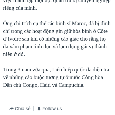
việc thành lập một đội quân trừ bị chuyên nghiệp
riêng của mình.
QUAN HỆ VIỆT MỸ
Ông chỉ trích cụ thể các binh sĩ Maroc, đã bị đình
chỉ trong các hoạt động gìn giữ hòa bình ở Côte
d’Ivoire sau khi có những cáo giác cho rằng họ
đã xâm phạm tình dục và lạm dụng gái vị thành
niên ở đó.
Trong 3 năm vừa qua, Liên hiệp quốc đã điều tra
về những cáo buộc tương tự ở nước Công hòa
Dân chủ Congo, Haiti và Campuchia.
Chia sẻ
Follow us