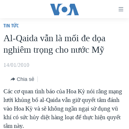
Đường
dẫn
TIN TỨC
truy
TRANG CHỦ
Al-Qaida vẫn là mối đe dọa
cập
VIỆT NAM
nghiêm trọng cho nước Mỹ
Tới
HOA KỲ
nội
BIỂN ĐÔNG
14/01/2010
dung
THẾ GIỚI
chính
Chia sẻ
BLOG
Tới
Các cơ quan tình báo của Hoa Kỳ nói rằng mạng
điều
DIỄN ĐÀN
lưới khủng bố al-Qaida vẫn giữ quyết tâm đánh
hướng
MỤC
vào Hoa Kỳ và sẽ không ngần ngại sử dụng vũ
chính
CHUYÊN ĐỀ
TỰ DO BÁO CHÍ
khí có sức hủy diệt hàng loạt để thực hiện quyết
Đi
HỌC TIẾNG ANH
tâm này.
VẠCH TRẦN TIN GIẢ
CHIẾN TRANH THƯƠNG MẠI CỦA MỸ: QUÁ KHỨ VÀ HIỆN
tới