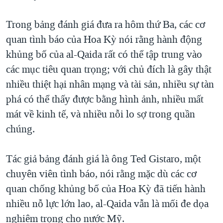
TẠI
VIDEO
"Tìm"
NGƯỜI VIỆT HẢI NGOẠI
HÀNH TRÌNH BẦU CỬ 2024
Trong bảng đánh giá đưa ra hôm thứ Ba, các cơ
NGHE
ĐỜI SỐNG
quan tình báo của Hoa Kỳ nói rằng hành động
MỘT NĂM CHIẾN TRANH TẠI DẢI GAZA
KINH TẾ
khủng bố của al-Qaida rất có thể tập trung vào
MẠNG XÃ HỘI
GIẢI MÃ VÀNH ĐAI & CON ĐƯỜNG
KHOA HỌC
các mục tiêu quan trọng; với chủ đích là gây thật
NGÀY TỊ NẠN THẾ GIỚI
nhiều thiệt hại nhân mạng và tài sản, nhiều sự tàn
SỨC KHOẺ
TRỊNH VĨNH BÌNH - NGƯỜI HẠ 'BÊN THẮNG CUỘC'
phá có thể thấy được bằng hình ảnh, nhiều mất
Ngôn ngữ khác
VĂN HOÁ
GROUND ZERO – XƯA VÀ NAY
mát về kinh tế, và nhiều nỗi lo sợ trong quần
THỂ THAO
chúng.
CHI PHÍ CHIẾN TRANH AFGHANISTAN
GIÁO DỤC
CÁC GIÁ TRỊ CỘNG HÒA Ở VIỆT NAM
Tác giả bảng đánh giá là ông Ted Gistaro, một
THƯỢNG ĐỈNH TRUMP-KIM TẠI VIỆT NAM
chuyên viên tình báo, nói rằng mặc dù các cơ
TRỊNH VĨNH BÌNH VS. CHÍNH PHỦ VIỆT NAM
quan chống khủng bố của Hoa Kỳ đã tiến hành
NGƯ DÂN VIỆT VÀ LÀN SÓNG TRỘM HẢI SÂM
nhiều nỗ lực lớn lao, al-Qaida vẫn là mối đe dọa
nghiêm trọng cho nước Mỹ.
BÊN KIA QUỐC LỘ: TIẾNG VỌNG TỪ NÔNG THÔN MỸ