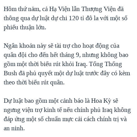
TẠI
VIDEO
"Tìm"
NGƯỜI VIỆT HẢI NGOẠI
Hôm thứ năm, cả Hạ Viện lẫn Thượng Viện đã
HÀNH TRÌNH BẦU CỬ 2024
NGHE
thông qua dự luật dự chi 120 tỉ đô la với một số
ĐỜI SỐNG
MỘT NĂM CHIẾN TRANH TẠI DẢI GAZA
phiếu thuận lớn.
KINH TẾ
MẠNG XÃ HỘI
GIẢI MÃ VÀNH ĐAI & CON ĐƯỜNG
KHOA HỌC
Ngân khoản này sẽ tài trợ cho hoạt động của
NGÀY TỊ NẠN THẾ GIỚI
SỨC KHOẺ
quân đội cho đến hết tháng 9, nhưng không bao
TRỊNH VĨNH BÌNH - NGƯỜI HẠ 'BÊN THẮNG CUỘC'
Ngôn ngữ khác
VĂN HOÁ
gồm một thời biểu rút khỏi Iraq. Tổng Thống
GROUND ZERO – XƯA VÀ NAY
Bush đã phủ quyết một dự luật trước đây có kèm
THỂ THAO
CHI PHÍ CHIẾN TRANH AFGHANISTAN
theo thời biểu rút quân.
GIÁO DỤC
CÁC GIÁ TRỊ CỘNG HÒA Ở VIỆT NAM
Dự luật bao gồm một cảnh báo là Hoa Kỳ sẽ
THƯỢNG ĐỈNH TRUMP-KIM TẠI VIỆT NAM
ngưng viện trợ kinh tế nếu chính phủ Iraq không
TRỊNH VĨNH BÌNH VS. CHÍNH PHỦ VIỆT NAM
đáp ứng một số chuẩn mực cải cách chính trị và
NGƯ DÂN VIỆT VÀ LÀN SÓNG TRỘM HẢI SÂM
an ninh.
BÊN KIA QUỐC LỘ: TIẾNG VỌNG TỪ NÔNG THÔN MỸ