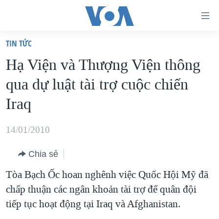
Đường
dẫn
TIN TỨC
truy
TRANG CHỦ
Hạ Viện và Thượng Viện thông
cập
VIỆT NAM
qua dự luật tài trợ cuộc chiến
Tới
HOA KỲ
nội
Iraq
BIỂN ĐÔNG
dung
THẾ GIỚI
chính
14/01/2010
BLOG
Tới
Chia sẻ
điều
DIỄN ĐÀN
hướng
Tòa Bạch Ốc hoan nghênh việc Quốc Hội Mỹ đã
MỤC
chính
chấp thuận các ngân khoản tài trợ để quân đội
CHUYÊN ĐỀ
TỰ DO BÁO CHÍ
Đi
tiếp tục hoạt động tại Iraq và Afghanistan.
HỌC TIẾNG ANH
VẠCH TRẦN TIN GIẢ
CHIẾN TRANH THƯƠNG MẠI CỦA MỸ: QUÁ KHỨ VÀ HIỆN
tới