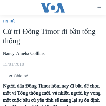
Đường
dẫn
TIN TỨC
truy
TRANG CHỦ
Cử tri Ðông Timor đi bầu tổng
cập
VIỆT NAM
thống
Tới
HOA KỲ
nội
BIỂN ĐÔNG
Nancy-Amelia Colllins
dung
THẾ GIỚI
chính
15/01/2010
BLOG
Tới
điều
Chia sẻ
DIỄN ĐÀN
hướng
MỤC
Người dân Đông Timor hôm nay đi bầu để chọn
chính
một vị Tổng thống mới, và nhiều người hy vọng
CHUYÊN ĐỀ
TỰ DO BÁO CHÍ
Đi
một cuộc bầu cử yên tĩnh sẽ mang lại sự ổn định
HỌC TIẾNG ANH
VẠCH TRẦN TIN GIẢ
CHIẾN TRANH THƯƠNG MẠI CỦA MỸ: QUÁ KHỨ VÀ HIỆN
tới