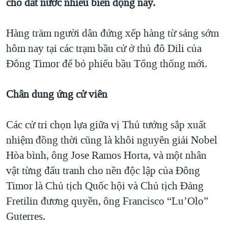
cho đất nước nhiều biến động này.
TẠI
VIDEO
"Tìm"
NGƯỜI VIỆT HẢI NGOẠI
HÀNH TRÌNH BẦU CỬ 2024
NGHE
ĐỜI SỐNG
Hàng trăm người dân đứng xếp hàng từ sáng sớm
MỘT NĂM CHIẾN TRANH TẠI DẢI GAZA
hôm nay tại các trạm bầu cử ở thủ đô Dili của
KINH TẾ
MẠNG XÃ HỘI
GIẢI MÃ VÀNH ĐAI & CON ĐƯỜNG
Đông Timor để bỏ phiếu bầu Tổng thống mới.
KHOA HỌC
NGÀY TỊ NẠN THẾ GIỚI
SỨC KHOẺ
Chân dung ứng cử viên
TRỊNH VĨNH BÌNH - NGƯỜI HẠ 'BÊN THẮNG CUỘC'
Ngôn ngữ khác
VĂN HOÁ
GROUND ZERO – XƯA VÀ NAY
THỂ THAO
Các cử tri chọn lựa giữa vị Thủ tướng sắp xuất
CHI PHÍ CHIẾN TRANH AFGHANISTAN
nhiệm đồng thời cũng là khôi nguyên giải Nobel
GIÁO DỤC
CÁC GIÁ TRỊ CỘNG HÒA Ở VIỆT NAM
Hòa bình, ông Jose Ramos Horta, và một nhân
vật từng đấu tranh cho nền độc lập của Đông
THƯỢNG ĐỈNH TRUMP-KIM TẠI VIỆT NAM
Timor là Chủ tịch Quốc hội và Chủ tịch Đảng
TRỊNH VĨNH BÌNH VS. CHÍNH PHỦ VIỆT NAM
Fretilin đương quyền, ông Francisco “Lu’Olo”
NGƯ DÂN VIỆT VÀ LÀN SÓNG TRỘM HẢI SÂM
Guterres.
BÊN KIA QUỐC LỘ: TIẾNG VỌNG TỪ NÔNG THÔN MỸ