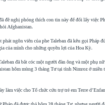
ã đề nghị phóng thích con tin này để đổi lấy việc P
khỏi Afghanistan.
 phát ngôn viên của phe Taleban đã kêu gọi Pháp đ
 gia của mình cho những quyền lợi của Hoa Kỳ.
Taleban đã bắt cóc một người đàn ông và một phụ nữ
istan hôm mùng 3 tháng Tư tại tỉnh Nimroz ở miền
ày làm việc cho Tổ chức cứu trợ trẻ em Terre d’Enfan
 Pháp đã được thả hôm 28 tháng Tư, nhưng người 