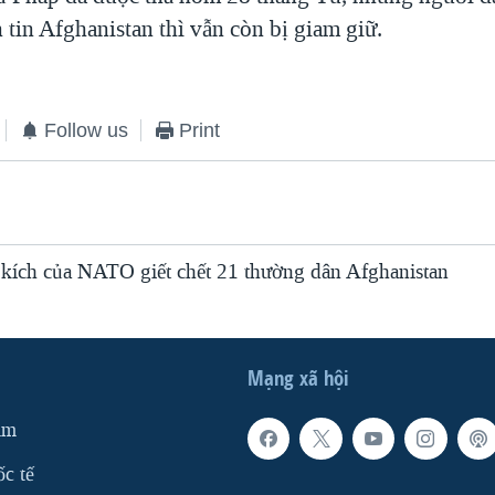
tin Afghanistan thì vẫn còn bị giam giữ.
Follow us
Print
kích của NATO giết chết 21 thường dân Afghanistan
Mạng xã hội
am
ốc tế