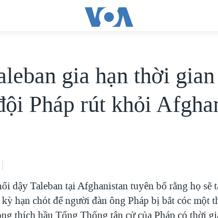
aleban gia hạn thời gian
đội Pháp rút khỏi Afgha
nổi dậy Taleban tại Afghanistan tuyên bố rằng họ sẽ 
o kỳ hạn chót để người đàn ông Pháp bị bắt cóc một t
ng thích hầu Tổng Thống tân cử của Pháp có thời gi