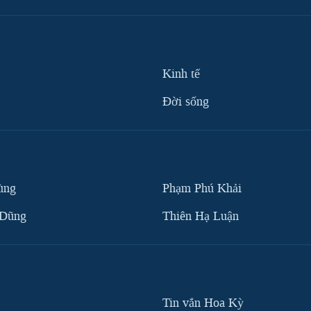
Kinh tế
Ðời sống
ùng
Phạm Phú Khải
 Dũng
Thiên Hạ Luận
Tin vắn Hoa Kỳ