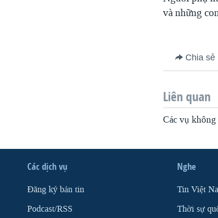
VIỆT NAM
và những con 
NGƯ DÂN VIỆT VÀ LÀN SÓNG
TRỘM HẢI SÂM
BÊN KIA QUỐC LỘ: TIẾNG VỌNG
Chia sẻ
TỪ NÔNG THÔN MỸ
QUAN HỆ VIỆT MỸ
Liên quan
Các vụ không 
Các dịch vụ
Nghe
Ðăng ký bản tin
Tin Việt N
Podcast/RSS
Thời sự qu