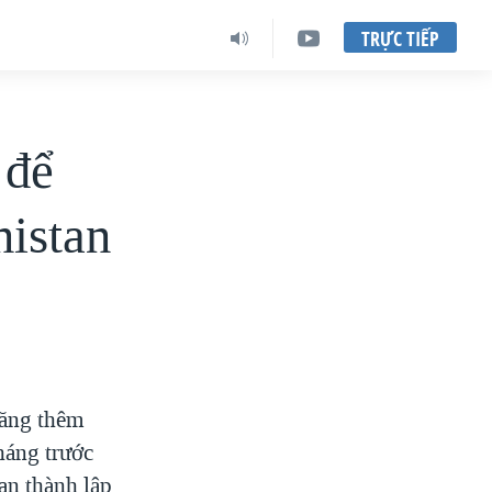
TRỰC TIẾP
 để
nistan
tăng thêm
háng trước
an thành lập