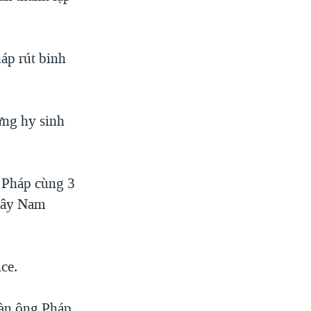
háp rút binh
ừng hy sinh
 Pháp cùng 3
 tây Nam
ce.
đàn ông Pháp