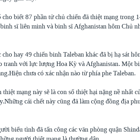
 cho biết 87 phần tử chủ chiến đã thiệt mạng trong 1
c binh sĩ liên minh và binh sĩ Afghanistan hôm Chủ 
c cho hay 49 chiến binh Taleban khác đã bị hạ sát hô
o tranh với lực lượng Hoa Kỳ và Afghanistan. Một b
ạng.Hiện chưa có xác nhận nào từ phía phe Taleban.
 thiệt mạng này sẽ là con số thiệt hại nặng nề nhất c
y.Những cái chết này cũng đã làm cộng đồng địa ph
ười biểu tình đã tấn công các văn phòng quận Shind
những người thiệt mạng là thường dân.