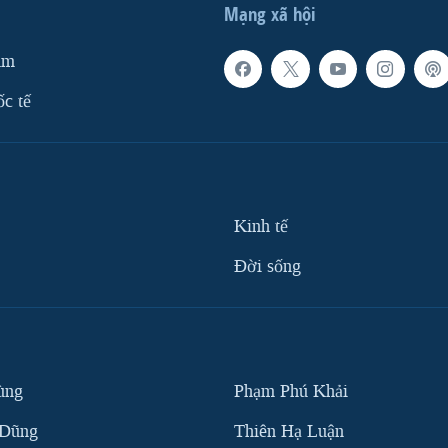
Mạng xã hội
am
ốc tế
Kinh tế
Ðời sống
ùng
Phạm Phú Khải
 Dũng
Thiên Hạ Luận