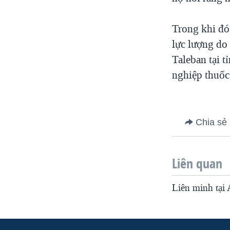
VIỆT NAM
Trong khi đó
NGƯ DÂN VIỆT VÀ LÀN SÓNG
TRỘM HẢI SÂM
lực lượng do
Taleban tại 
BÊN KIA QUỐC LỘ: TIẾNG VỌNG
TỪ NÔNG THÔN MỸ
nghiệp thuốc
QUAN HỆ VIỆT MỸ
Chia sẻ
Liên quan
Liên minh tại 