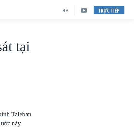
TRỰC TIẾP
át tại
binh Taleban
 nước này