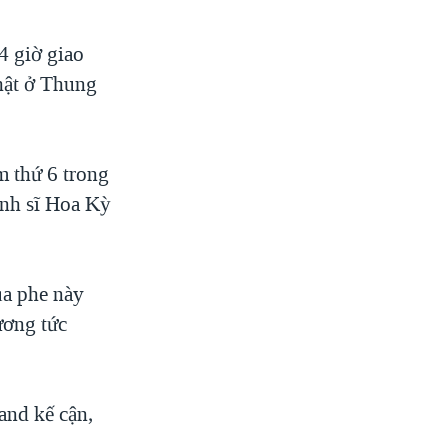
4 giờ giao
nhật ở Thung
m thứ 6 trong
inh sĩ Hoa Kỳ
ủa phe này
ương tức
and kế cận,