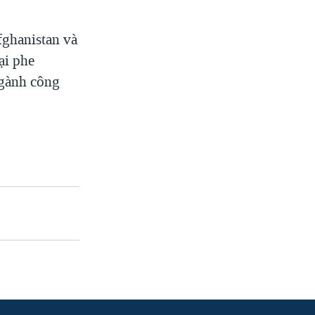
fghanistan và
ại phe
ngành công