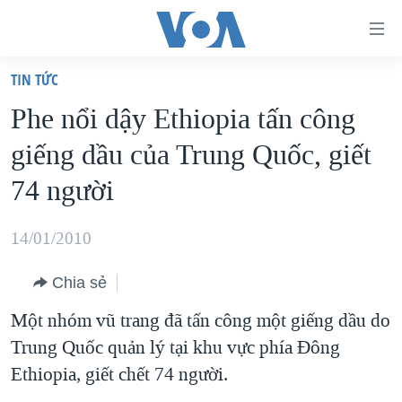
Đường
dẫn
TIN TỨC
truy
TRANG CHỦ
Phe nổi dậy Ethiopia tấn công
cập
VIỆT NAM
giếng dầu của Trung Quốc, giết
Tới
HOA KỲ
nội
74 người
BIỂN ĐÔNG
dung
THẾ GIỚI
chính
14/01/2010
BLOG
Tới
Chia sẻ
điều
DIỄN ĐÀN
hướng
Một nhóm vũ trang đã tấn công một giếng dầu do
MỤC
chính
Trung Quốc quản lý tại khu vực phía Đông
CHUYÊN ĐỀ
TỰ DO BÁO CHÍ
Đi
Ethiopia, giết chết 74 người.
HỌC TIẾNG ANH
VẠCH TRẦN TIN GIẢ
CHIẾN TRANH THƯƠNG MẠI CỦA MỸ: QUÁ KHỨ VÀ HIỆN
tới