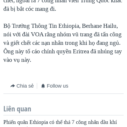
chết, ngoài ra 7 công nhân viên Trung Quốc khác
đã bị bắt cóc mang đi.
QUAN HỆ VIỆT MỸ
Bộ Trưởng Thông Tin Ethiopia, Berhane Hailu,
nói với đài VOA rằng nhóm vũ trang đã tấn công
và giết chết các nạn nhân trong khi họ đang ngủ.
Ông này tố cáo chính quyền Eritrea đã nhúng tay
vào vụ này.
Chia sẻ
Follow us
Liên quan
Phiến quân Ethiopia có thể thả 7 công nhân dầu khí