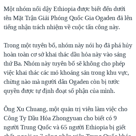
TẠI
VIDEO
"Tìm"
NGƯỜI VIỆT HẢI NGOẠI
Một nhóm nổi dậy Ethiopia được biết đến dưới
HÀNH TRÌNH BẦU CỬ 2024
NGHE
tên Mặt Trận Giải Phóng Quốc Gia Ogaden đã lên
ĐỜI SỐNG
MỘT NĂM CHIẾN TRANH TẠI DẢI GAZA
tiếng nhận trách nhiệm về cuộc tấn công này.
KINH TẾ
MẠNG XÃ HỘI
GIẢI MÃ VÀNH ĐAI & CON ĐƯỜNG
KHOA HỌC
Trong một tuyên bố, nhóm này nói họ đã phá hủy
NGÀY TỊ NẠN THẾ GIỚI
SỨC KHOẺ
hoàn toàn cơ sở khai thác dầu hỏa này vào sáng
TRỊNH VĨNH BÌNH - NGƯỜI HẠ 'BÊN THẮNG CUỘC'
Ngôn ngữ khác
VĂN HOÁ
thứ Ba. Nhóm này tuyên bố sẽ không cho phép
GROUND ZERO – XƯA VÀ NAY
việc khai thác các mỏ khoáng sản trong khu vực,
THỂ THAO
CHI PHÍ CHIẾN TRANH AFGHANISTAN
chừng nào mà người dân Ogaden còn bị tước
GIÁO DỤC
quyền được tự định đoạt số phận của mình.
CÁC GIÁ TRỊ CỘNG HÒA Ở VIỆT NAM
THƯỢNG ĐỈNH TRUMP-KIM TẠI VIỆT NAM
Ông Xu Chuang, một quản trị viên làm việc cho
TRỊNH VĨNH BÌNH VS. CHÍNH PHỦ VIỆT NAM
Công Ty Dầu Hỏa Zhongyuan cho biết có 9
NGƯ DÂN VIỆT VÀ LÀN SÓNG TRỘM HẢI SÂM
người Trung Quốc và 65 người Ethiopia bị giết
BÊN KIA QUỐC LỘ: TIẾNG VỌNG TỪ NÔNG THÔN MỸ