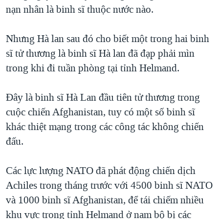
TẠI
nạn nhân là binh sĩ thuộc nước nào.
VIDEO
"Tìm"
NGƯỜI VIỆT HẢI NGOẠI
HÀNH TRÌNH BẦU CỬ 2024
NGHE
ĐỜI SỐNG
Nhưng Hà lan sau đó cho biết một trong hai binh
MỘT NĂM CHIẾN TRANH TẠI DẢI GAZA
KINH TẾ
sĩ tử thương là binh sĩ Hà lan đã đạp phải mìn
MẠNG XÃ HỘI
GIẢI MÃ VÀNH ĐAI & CON ĐƯỜNG
KHOA HỌC
trong khi đi tuần phòng tại tỉnh Helmand.
NGÀY TỊ NẠN THẾ GIỚI
SỨC KHOẺ
TRỊNH VĨNH BÌNH - NGƯỜI HẠ 'BÊN THẮNG CUỘC'
Đây là binh sĩ Hà Lan đầu tiên tử thương trong
Ngôn ngữ khác
VĂN HOÁ
GROUND ZERO – XƯA VÀ NAY
cuộc chiến Afghanistan, tuy có một số binh sĩ
THỂ THAO
khác thiệt mạng trong các công tác không chiến
CHI PHÍ CHIẾN TRANH AFGHANISTAN
GIÁO DỤC
đấu.
CÁC GIÁ TRỊ CỘNG HÒA Ở VIỆT NAM
THƯỢNG ĐỈNH TRUMP-KIM TẠI VIỆT NAM
Các lực lượng NATO đã phát động chiến dịch
TRỊNH VĨNH BÌNH VS. CHÍNH PHỦ VIỆT NAM
Achiles trong tháng trước với 4500 binh sĩ NATO
NGƯ DÂN VIỆT VÀ LÀN SÓNG TRỘM HẢI SÂM
và 1000 binh sĩ Afghanistan, để tái chiếm nhiều
khu vực trong tỉnh Helmand ở nam bộ bị các
BÊN KIA QUỐC LỘ: TIẾNG VỌNG TỪ NÔNG THÔN MỸ