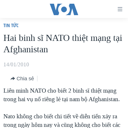
Đường
dẫn
TIN TỨC
truy
TRANG CHỦ
Hai binh sĩ NATO thiệt mạng tại
cập
VIỆT NAM
Afghanistan
Tới
HOA KỲ
nội
BIỂN ĐÔNG
14/01/2010
dung
THẾ GIỚI
chính
Chia sẻ
BLOG
Tới
Liên minh NATO cho biết 2 binh sĩ thiệt mạng
điều
DIỄN ĐÀN
trong hai vụ nổ riêng lẻ tại nam bộ Afghanistan.
hướng
MỤC
chính
CHUYÊN ĐỀ
TỰ DO BÁO CHÍ
Nato không cho biết chi tiết về diễn tiến xảy ra
Đi
HỌC TIẾNG ANH
trong ngày hôm nay và cũng không cho biết các
VẠCH TRẦN TIN GIẢ
CHIẾN TRANH THƯƠNG MẠI CỦA MỸ: QUÁ KHỨ VÀ HIỆN
tới