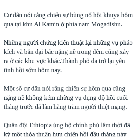
TẠI
VIDEO
"Tìm"
NGƯỜI VIỆT HẢI NGOẠI
HÀNH TRÌNH BẦU CỬ 2024
Cư dân nói rằng chiến sự bùng nổ hồi khuya hôm
NGHE
ĐỜI SỐNG
qua tại khu Al Kamin ở phía nam Mogadishu.
MỘT NĂM CHIẾN TRANH TẠI DẢI GAZA
KINH TẾ
MẠNG XÃ HỘI
GIẢI MÃ VÀNH ĐAI & CON ĐƯỜNG
KHOA HỌC
Những người chứng kiến thuật lại những vụ pháo
NGÀY TỊ NẠN THẾ GIỚI
kích và bắn đại bác nặng nề trong đêm cũng xảy
SỨC KHOẺ
TRỊNH VĨNH BÌNH - NGƯỜI HẠ 'BÊN THẮNG CUỘC'
ra ở các khu vực khác.Thành phố đã trở lại yên
Ngôn ngữ khác
VĂN HOÁ
GROUND ZERO – XƯA VÀ NAY
tĩnh hồi sớm hôm nay.
THỂ THAO
CHI PHÍ CHIẾN TRANH AFGHANISTAN
GIÁO DỤC
Một số cư dân nói rằng chiến sự hôm qua cũng
CÁC GIÁ TRỊ CỘNG HÒA Ở VIỆT NAM
nặng nề không kém những vụ đụng độ hồi cuối
THƯỢNG ĐỈNH TRUMP-KIM TẠI VIỆT NAM
tháng trước đã làm hàng trăm người thiệt mạng.
TRỊNH VĨNH BÌNH VS. CHÍNH PHỦ VIỆT NAM
NGƯ DÂN VIỆT VÀ LÀN SÓNG TRỘM HẢI SÂM
Quân đội Ethiopia ủng hộ chính phủ lâm thời đã
ký một thỏa thuận hưu chiến hồi đầu tháng này
BÊN KIA QUỐC LỘ: TIẾNG VỌNG TỪ NÔNG THÔN MỸ