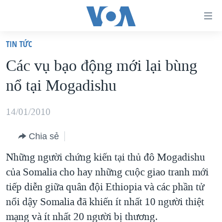
Đường
dẫn
TIN TỨC
truy
TRANG CHỦ
Các vụ bạo động mới lại bùng
cập
VIỆT NAM
nổ tại Mogadishu
Tới
HOA KỲ
nội
BIỂN ĐÔNG
14/01/2010
dung
THẾ GIỚI
chính
Chia sẻ
BLOG
Tới
Những người chứng kiến tại thủ đô Mogadishu
điều
DIỄN ĐÀN
của Somalia cho hay những cuộc giao tranh mới
hướng
MỤC
tiếp diễn giữa quân đội Ethiopia và các phần tử
chính
CHUYÊN ĐỀ
TỰ DO BÁO CHÍ
nổi dậy Somalia đã khiến ít nhất 10 người thiệt
Đi
HỌC TIẾNG ANH
mạng và ít nhất 20 người bị thương.
VẠCH TRẦN TIN GIẢ
CHIẾN TRANH THƯƠNG MẠI CỦA MỸ: QUÁ KHỨ VÀ HIỆN
tới