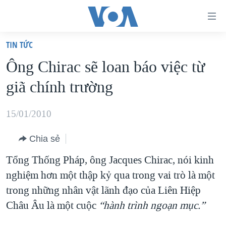
Đường
dẫn
TIN TỨC
truy
TRANG CHỦ
Ông Chirac sẽ loan báo việc từ
cập
VIỆT NAM
giã chính trường
Tới
HOA KỲ
nội
BIỂN ĐÔNG
15/01/2010
dung
THẾ GIỚI
chính
Chia sẻ
BLOG
Tới
Tổng Thống Pháp, ông Jacques Chirac, nói kinh
điều
DIỄN ĐÀN
nghiệm hơn một thập kỷ qua trong vai trò là một
hướng
MỤC
trong những nhân vật lãnh đạo của Liên Hiệp
chính
CHUYÊN ĐỀ
TỰ DO BÁO CHÍ
Châu Âu là một cuộc
“hành trình ngoạn mục.”
Đi
HỌC TIẾNG ANH
VẠCH TRẦN TIN GIẢ
CHIẾN TRANH THƯƠNG MẠI CỦA MỸ: QUÁ KHỨ VÀ HIỆN
tới