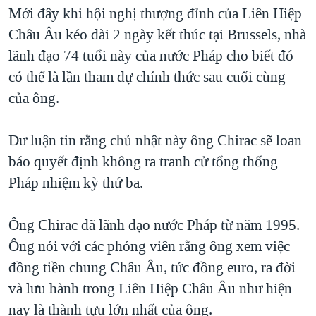
TẠI
Mới đây khi hội nghị thượng đỉnh của Liên Hiệp
VIDEO
"Tìm"
NGƯỜI VIỆT HẢI NGOẠI
HÀNH TRÌNH BẦU CỬ 2024
Châu Âu kéo dài 2 ngày kết thúc tại Brussels, nhà
NGHE
ĐỜI SỐNG
lãnh đạo 74 tuổi này của nước Pháp cho biết đó
MỘT NĂM CHIẾN TRANH TẠI DẢI GAZA
KINH TẾ
có thể là lần tham dự chính thức sau cuối cùng
MẠNG XÃ HỘI
GIẢI MÃ VÀNH ĐAI & CON ĐƯỜNG
KHOA HỌC
của ông.
NGÀY TỊ NẠN THẾ GIỚI
SỨC KHOẺ
TRỊNH VĨNH BÌNH - NGƯỜI HẠ 'BÊN THẮNG CUỘC'
Dư luận tin rằng chủ nhật này ông Chirac sẽ loan
Ngôn ngữ khác
VĂN HOÁ
GROUND ZERO – XƯA VÀ NAY
báo quyết định không ra tranh cử tổng thống
THỂ THAO
Pháp nhiệm kỳ thứ ba.
CHI PHÍ CHIẾN TRANH AFGHANISTAN
GIÁO DỤC
CÁC GIÁ TRỊ CỘNG HÒA Ở VIỆT NAM
Ông Chirac đã lãnh đạo nước Pháp từ năm 1995.
THƯỢNG ĐỈNH TRUMP-KIM TẠI VIỆT NAM
Ông nói với các phóng viên rằng ông xem việc
TRỊNH VĨNH BÌNH VS. CHÍNH PHỦ VIỆT NAM
đồng tiền chung Châu Âu, tức đồng euro, ra đời
NGƯ DÂN VIỆT VÀ LÀN SÓNG TRỘM HẢI SÂM
và lưu hành trong Liên Hiệp Châu Âu như hiện
nay là thành tựu lớn nhất của ông.
BÊN KIA QUỐC LỘ: TIẾNG VỌNG TỪ NÔNG THÔN MỸ