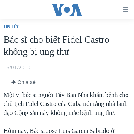
Đường
dẫn
TIN TỨC
truy
TRANG CHỦ
Bác sĩ cho biết Fidel Castro
cập
VIỆT NAM
không bị ung thư
Tới
HOA KỲ
nội
BIỂN ĐÔNG
15/01/2010
dung
THẾ GIỚI
chính
Chia sẻ
BLOG
Tới
Một vị bác sĩ người Tây Ban Nha khám bệnh cho
điều
DIỄN ĐÀN
chủ tịch Fidel Castro của Cuba nói rằng nhà lãnh
hướng
MỤC
đạo Cộng sản này không mắc bệnh ung thư.
chính
CHUYÊN ĐỀ
TỰ DO BÁO CHÍ
Đi
HỌC TIẾNG ANH
Hôm nay, Bác sĩ Jose Luis Garcia Sabrido ở
VẠCH TRẦN TIN GIẢ
CHIẾN TRANH THƯƠNG MẠI CỦA MỸ: QUÁ KHỨ VÀ HIỆN
tới