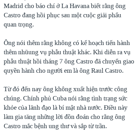
TẠI
Madrid cho báo chí ở La Havana biết rằng ông
VIDEO
"Tìm"
NGƯỜI VIỆT HẢI NGOẠI
HÀNH TRÌNH BẦU CỬ 2024
Castro đang hồi phục sau một cuộc giải phẩu
NGHE
ĐỜI SỐNG
quan trọng.
MỘT NĂM CHIẾN TRANH TẠI DẢI GAZA
KINH TẾ
MẠNG XÃ HỘI
GIẢI MÃ VÀNH ĐAI & CON ĐƯỜNG
KHOA HỌC
Ông nói thêm rằng không có kế hoạch tiến hành
NGÀY TỊ NẠN THẾ GIỚI
thêm nhũung vụ phẫu thuật khác. Khi diễn ra vụ
SỨC KHOẺ
TRỊNH VĨNH BÌNH - NGƯỜI HẠ 'BÊN THẮNG CUỘC'
phẫu thuật hồi tháng 7 ông Castro đã chuyển giao
Ngôn ngữ khác
VĂN HOÁ
GROUND ZERO – XƯA VÀ NAY
quyền hành cho người em là ông Raul Castro.
THỂ THAO
CHI PHÍ CHIẾN TRANH AFGHANISTAN
GIÁO DỤC
Từ đó đến nay ông không xuất hiện trước công
CÁC GIÁ TRỊ CỘNG HÒA Ở VIỆT NAM
chúng. Chính phủ Cuba nói rằng tình trạng sức
THƯỢNG ĐỈNH TRUMP-KIM TẠI VIỆT NAM
khỏe của lãnh đạo là bí mật nhà nước. Điều này
TRỊNH VĨNH BÌNH VS. CHÍNH PHỦ VIỆT NAM
làm gia tăng những lời đồn đoán cho rằng ông
NGƯ DÂN VIỆT VÀ LÀN SÓNG TRỘM HẢI SÂM
Castro mắc bệnh ung thư và sắp từ trần.
BÊN KIA QUỐC LỘ: TIẾNG VỌNG TỪ NÔNG THÔN MỸ