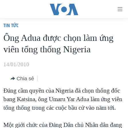
Đường
dẫn
TIN TỨC
truy
TRANG CHỦ
Ông Adua được chọn làm ứng
cập
VIỆT NAM
viên tổng thống Nigeria
Tới
HOA KỲ
nội
BIỂN ĐÔNG
14/01/2010
dung
THẾ GIỚI
chính
Chia sẻ
BLOG
Tới
Đảng cầm quyền của Nigeria đã chọn thống đốc
điều
DIỄN ĐÀN
bang Katsina, ông Umaru Yar Adua làm ứng viên
hướng
MỤC
tổng thống trong các cuộc bầu cử vào năm tới.
chính
CHUYÊN ĐỀ
TỰ DO BÁO CHÍ
Đi
HỌC TIẾNG ANH
Một giới chức của Đảng Dân chủ Nhân dân đang
VẠCH TRẦN TIN GIẢ
CHIẾN TRANH THƯƠNG MẠI CỦA MỸ: QUÁ KHỨ VÀ HIỆN
tới