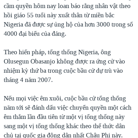
TẠI
cầm quyền hôm nay loan báo rằng nhân vật theo
VIDEO
"Tìm"
NGƯỜI VIỆT HẢI NGOẠI
HÀNH TRÌNH BẦU CỬ 2024
hồi giáo 55 tuổi này xuất thân từ miền bắc
NGHE
ĐỜI SỐNG
Nigeria đã được sự ủng hộ của hơn 3000 trong số
MỘT NĂM CHIẾN TRANH TẠI DẢI GAZA
KINH TẾ
4000 đại biểu của đảng.
MẠNG XÃ HỘI
GIẢI MÃ VÀNH ĐAI & CON ĐƯỜNG
KHOA HỌC
NGÀY TỊ NẠN THẾ GIỚI
Theo hiến pháp, tổng thống Nigeria, ông
SỨC KHOẺ
TRỊNH VĨNH BÌNH - NGƯỜI HẠ 'BÊN THẮNG CUỘC'
Olusegun Obasanjo không được ra ứng cử vào
Ngôn ngữ khác
VĂN HOÁ
GROUND ZERO – XƯA VÀ NAY
nhiệm kỳ thứ ba trong cuộc bầu cử dự trù vào
THỂ THAO
tháng 4 năm 2007.
CHI PHÍ CHIẾN TRANH AFGHANISTAN
GIÁO DỤC
CÁC GIÁ TRỊ CỘNG HÒA Ở VIỆT NAM
Nếu mọi việc êm xuôi, cuộc bầu cử tổng thống
THƯỢNG ĐỈNH TRUMP-KIM TẠI VIỆT NAM
năm tới sẽ đánh dấu việc chuyển quyền một cách
TRỊNH VĨNH BÌNH VS. CHÍNH PHỦ VIỆT NAM
êm thắm lần đầu tiên từ một vị tổng thống này
NGƯ DÂN VIỆT VÀ LÀN SÓNG TRỘM HẢI SÂM
sang một vị tổng thống khác theo thể thức dân
chủ tại quốc gia đông dân nhất Châu Phi này.
BÊN KIA QUỐC LỘ: TIẾNG VỌNG TỪ NÔNG THÔN MỸ