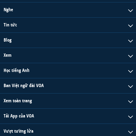
Nghe
Tin tức
Blog
Xem
Học tiếng Anh
Ban Việt ngữ đài VOA
Xem toàn trang
Tải App của VOA
Vượt tường lửa