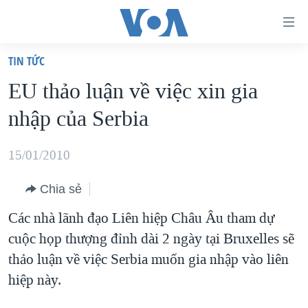
Đường
dẫn
TIN TỨC
truy
TRANG CHỦ
EU thảo luận về việc xin gia
cập
VIỆT NAM
nhập của Serbia
Tới
HOA KỲ
nội
BIỂN ĐÔNG
15/01/2010
dung
THẾ GIỚI
chính
Chia sẻ
BLOG
Tới
Các nhà lãnh đạo Liên hiệp Châu Âu tham dự
điều
DIỄN ĐÀN
cuộc họp thượng đỉnh dài 2 ngày tại Bruxelles sẽ
hướng
MỤC
thảo luận về việc Serbia muốn gia nhập vào liên
chính
CHUYÊN ĐỀ
TỰ DO BÁO CHÍ
hiệp này.
Đi
HỌC TIẾNG ANH
VẠCH TRẦN TIN GIẢ
CHIẾN TRANH THƯƠNG MẠI CỦA MỸ: QUÁ KHỨ VÀ HIỆN
tới