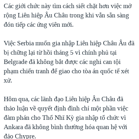
TẠI
Các giới chức này tìm cách siết chặt hơn việc mở
VIDEO
"Tìm"
NGƯỜI VIỆT HẢI NGOẠI
HÀNH TRÌNH BẦU CỬ 2024
rộng Liên hiệp Âu Châu trong khi vẫn sẵn sàng
NGHE
ĐỜI SỐNG
đón tiếp các ứng viên mới.
MỘT NĂM CHIẾN TRANH TẠI DẢI GAZA
KINH TẾ
MẠNG XÃ HỘI
GIẢI MÃ VÀNH ĐAI & CON ĐƯỜNG
KHOA HỌC
Việc Serbia muốn gia nhập Liên hiệp Châu Âu đã
NGÀY TỊ NẠN THẾ GIỚI
bị chững lại từ hồi tháng 5 vì chính phủ tại
SỨC KHOẺ
TRỊNH VĨNH BÌNH - NGƯỜI HẠ 'BÊN THẮNG CUỘC'
Belgrade đã không bắt được các nghi can tội
Ngôn ngữ khác
VĂN HOÁ
GROUND ZERO – XƯA VÀ NAY
phạm chiến tranh để giao cho tòa án quốc tế xét
THỂ THAO
xử.
CHI PHÍ CHIẾN TRANH AFGHANISTAN
GIÁO DỤC
CÁC GIÁ TRỊ CỘNG HÒA Ở VIỆT NAM
Hôm qua, các lãnh đạo Liên hiệp Âu Châu đã
THƯỢNG ĐỈNH TRUMP-KIM TẠI VIỆT NAM
thảo luận về quyết định đình chỉ một phần việc
TRỊNH VĨNH BÌNH VS. CHÍNH PHỦ VIỆT NAM
đàm phán cho Thổ Nhĩ Kỳ gia nhập tổ chức vì
NGƯ DÂN VIỆT VÀ LÀN SÓNG TRỘM HẢI SÂM
Ankara đã không bình thường hóa quan hệ với
đảo Chypre.
BÊN KIA QUỐC LỘ: TIẾNG VỌNG TỪ NÔNG THÔN MỸ