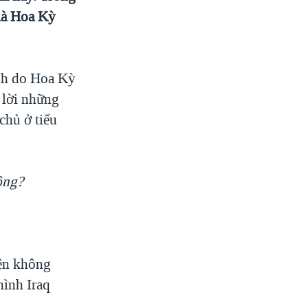
 là Hoa Kỳ
anh do Hoa Kỳ
 lời những
chủ ở tiểu
ông?
iện không
hình Iraq