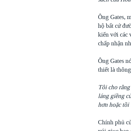
Ông Gates, m
hộ bất cứ đườ
kiến với các 
chấp nhận nh
Ông Gates nói
thiết là thôn
Tôi cho rằng
láng giềng củ
hơn hoặc tồi 
Chính phủ củ
xúi giục bạo 