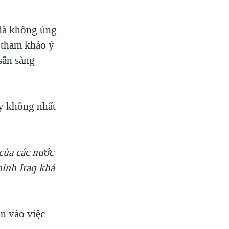
 đã không ủng
ẽ tham khảo ý
 sẵn sàng
uy không nhất
của các nước
hình Iraq khá
ần vào việc