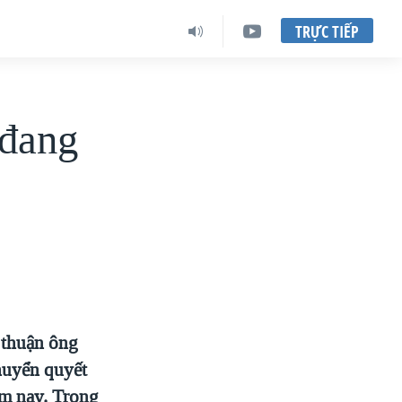
TRỰC TIẾP
 đang
 thuận ông
huyển quyết
ôm nay. Trong