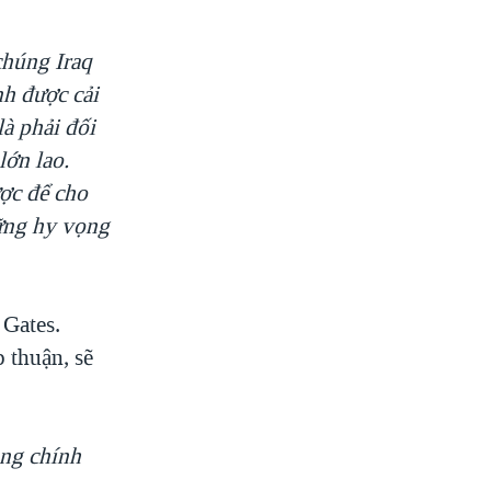
chúng Iraq
nh được cải
là phải đối
lớn lao.
ợc để cho
hững hy vọng
 Gates.
 thuận, sẽ
ong chính