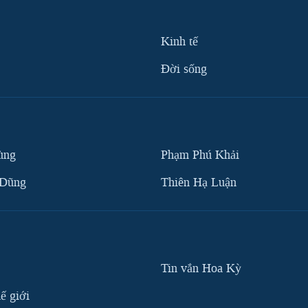
Kinh tế
Ðời sống
ùng
Phạm Phú Khải
 Dũng
Thiên Hạ Luận
Tin vắn Hoa Kỳ
ế giới