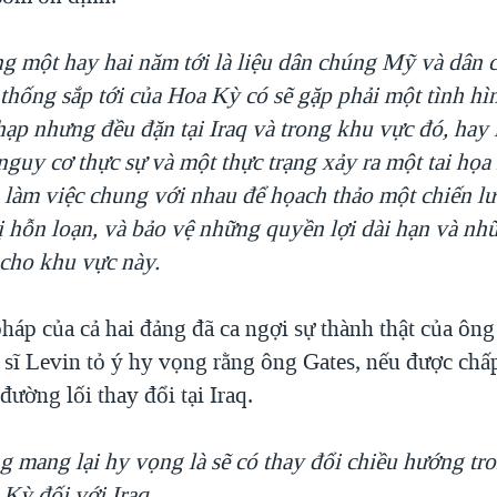
ng một hay hai năm tới là liệu dân chúng Mỹ và dân 
thống sắp tới của Hoa Kỳ có sẽ gặp phải một tình hì
ạp nhưng đều đặn tại Iraq và trong khu vực đó, hay 
guy cơ thực sự và một thực trạng xảy ra một tai họa 
 làm việc chung với nhau để họach thảo một chiến lư
ị hỗn loạn, và bảo vệ những quyền lợi dài hạn và n
 cho khu vực này.
háp của cả hai đảng đã ca ngợi sự thành thật của ông
sĩ Levin tỏ ý hy vọng rằng ông Gates, nếu được chấp
ường lối thay đổi tại Iraq.
g mang lại hy vọng là sẽ có thay đổi chiều hướng tr
 Kỳ đối với Iraq.