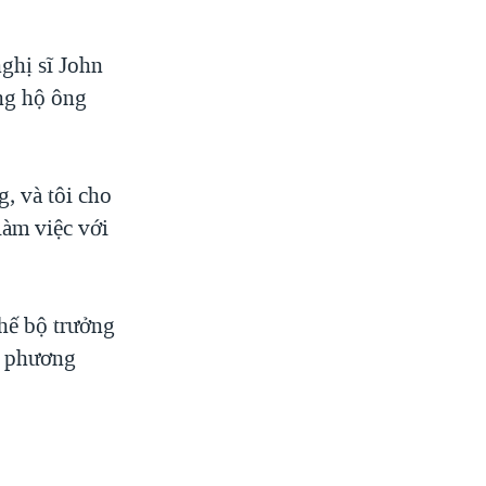
ghị sĩ John
ng hộ ông
, và tôi cho
làm việc với
thế bộ trưởng
ề phương