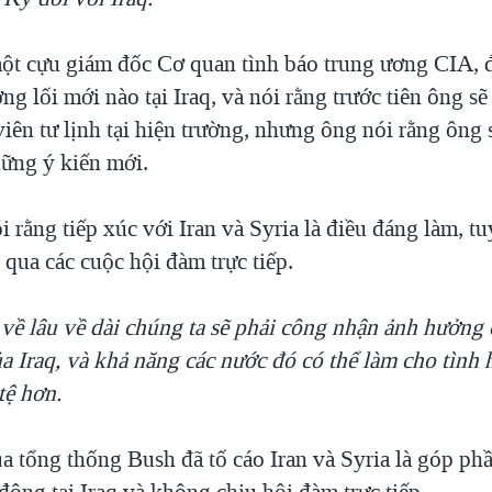
ột cựu giám đốc Cơ quan tình báo trung ương CIA,
ng lối mới nào tại Iraq, và nói rằng trước tiên ông s
viên tư lịnh tại hiện trường, nhưng ông nói rằng ông
ững ý kiến mới.
 rằng tiếp xúc với Iran và Syria là điều đáng làm, t
g qua các cuộc hội đàm trực tiếp.
 về lâu về dài chúng ta sẽ phải công nhận ảnh hưởng 
a Iraq, và khả năng các nước đó có thể làm cho tình 
tệ hơn.
a tổng thống Bush đã tố cáo Iran và Syria là góp ph
động tại Iraq và không chịu hội đàm trực tiếp.