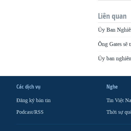
Liên quan
Ủy Ban Nghiê
Ông Gates sẽ 
Ủy ban nghiên
Các dịch vụ
Nghe
Ðăng ký bản tin
Tin Việt N
Podcast/RSS
Thời sự qu