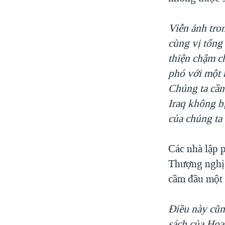
VIỆT NAM
Viễn ảnh tro
NGƯ DÂN VIỆT VÀ LÀN SÓNG
TRỘM HẢI SÂM
cùng vị tổng 
thiện chậm ch
BÊN KIA QUỐC LỘ: TIẾNG VỌNG
TỪ NÔNG THÔN MỸ
phó với một n
QUAN HỆ VIỆT MỸ
Chúng ta cần
Iraq không b
của chúng ta
Các nhà lập p
Thượng nghị 
cầm đầu một đ
Điều này cũn
sách của Hoa