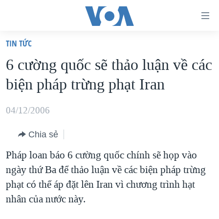
Đường
dẫn
TIN TỨC
truy
TRANG CHỦ
6 cường quốc sẽ thảo luận về các
cập
VIỆT NAM
biện pháp trừng phạt Iran
Tới
HOA KỲ
nội
BIỂN ĐÔNG
04/12/2006
dung
THẾ GIỚI
chính
Chia sẻ
BLOG
Tới
Pháp loan báo 6 cường quốc chính sẽ họp vào
điều
DIỄN ĐÀN
ngày thứ Ba để thảo luận về các biện pháp trừng
hướng
MỤC
phạt có thể áp đặt lên Iran vì chương trình hạt
chính
CHUYÊN ĐỀ
TỰ DO BÁO CHÍ
nhân của nước này.
Đi
HỌC TIẾNG ANH
VẠCH TRẦN TIN GIẢ
CHIẾN TRANH THƯƠNG MẠI CỦA MỸ: QUÁ KHỨ VÀ HIỆN
tới