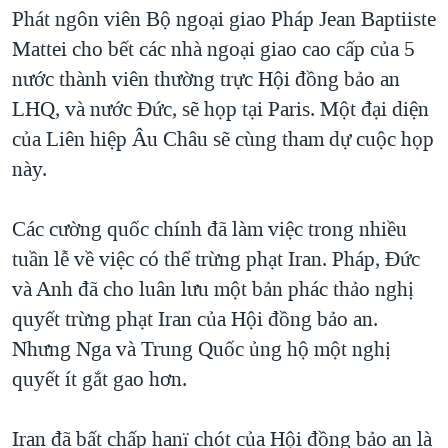
TẠI
Phát ngôn viên Bộ ngoại giao Pháp Jean Baptiiste
VIDEO
"Tìm"
NGƯỜI VIỆT HẢI NGOẠI
HÀNH TRÌNH BẦU CỬ 2024
Mattei cho bết các nhà ngoại giao cao cấp của 5
NGHE
ĐỜI SỐNG
nước thành viên thường trực Hội đồng bảo an
MỘT NĂM CHIẾN TRANH TẠI DẢI GAZA
KINH TẾ
LHQ, và nước Đức, sẽ họp tại Paris. Một đại diện
MẠNG XÃ HỘI
GIẢI MÃ VÀNH ĐAI & CON ĐƯỜNG
KHOA HỌC
của Liên hiệp Âu Châu sẽ cùng tham dự cuộc họp
NGÀY TỊ NẠN THẾ GIỚI
này.
SỨC KHOẺ
TRỊNH VĨNH BÌNH - NGƯỜI HẠ 'BÊN THẮNG CUỘC'
Ngôn ngữ khác
VĂN HOÁ
GROUND ZERO – XƯA VÀ NAY
Các cường quốc chính đã làm việc trong nhiều
THỂ THAO
tuần lễ về việc có thể trừng phạt Iran. Pháp, Đức
CHI PHÍ CHIẾN TRANH AFGHANISTAN
GIÁO DỤC
và Anh đã cho luân lưu một bản phác thảo nghị
CÁC GIÁ TRỊ CỘNG HÒA Ở VIỆT NAM
quyết trừng phạt Iran của Hội đồng bảo an.
THƯỢNG ĐỈNH TRUMP-KIM TẠI VIỆT NAM
Nhưng Nga và Trung Quốc ủng hộ một nghị
TRỊNH VĨNH BÌNH VS. CHÍNH PHỦ VIỆT NAM
quyết ít gắt gao hơn.
NGƯ DÂN VIỆT VÀ LÀN SÓNG TRỘM HẢI SÂM
Iran đã bất chấp hanï chót của Hội đồng bảo an là
BÊN KIA QUỐC LỘ: TIẾNG VỌNG TỪ NÔNG THÔN MỸ