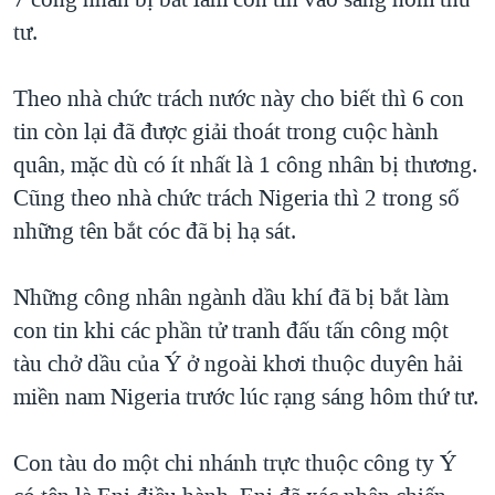
TẠI
VIDEO
"Tìm"
NGƯỜI VIỆT HẢI NGOẠI
tư.
HÀNH TRÌNH BẦU CỬ 2024
NGHE
ĐỜI SỐNG
MỘT NĂM CHIẾN TRANH TẠI DẢI GAZA
Theo nhà chức trách nước này cho biết thì 6 con
KINH TẾ
MẠNG XÃ HỘI
tin còn lại đã được giải thoát trong cuộc hành
GIẢI MÃ VÀNH ĐAI & CON ĐƯỜNG
KHOA HỌC
quân, mặc dù có ít nhất là 1 công nhân bị thương.
NGÀY TỊ NẠN THẾ GIỚI
SỨC KHOẺ
Cũng theo nhà chức trách Nigeria thì 2 trong số
TRỊNH VĨNH BÌNH - NGƯỜI HẠ 'BÊN THẮNG CUỘC'
Ngôn ngữ khác
VĂN HOÁ
những tên bắt cóc đã bị hạ sát.
GROUND ZERO – XƯA VÀ NAY
THỂ THAO
CHI PHÍ CHIẾN TRANH AFGHANISTAN
Những công nhân ngành dầu khí đã bị bắt làm
GIÁO DỤC
con tin khi các phần tử tranh đấu tấn công một
CÁC GIÁ TRỊ CỘNG HÒA Ở VIỆT NAM
tàu chở dầu của Ý ở ngoài khơi thuộc duyên hải
THƯỢNG ĐỈNH TRUMP-KIM TẠI VIỆT NAM
miền nam Nigeria trước lúc rạng sáng hôm thứ tư.
TRỊNH VĨNH BÌNH VS. CHÍNH PHỦ VIỆT NAM
NGƯ DÂN VIỆT VÀ LÀN SÓNG TRỘM HẢI SÂM
Con tàu do một chi nhánh trực thuộc công ty Ý
BÊN KIA QUỐC LỘ: TIẾNG VỌNG TỪ NÔNG THÔN MỸ