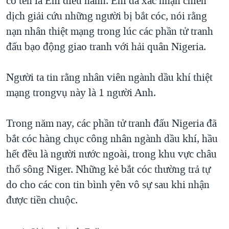
có tên là Eni điều hành. Eni đã xác nhận chiến
dịch giải cứu những người bị bắt cóc, nói rằng
QUAN HỆ VIỆT MỸ
nạn nhân thiệt mạng trong lúc các phần tử tranh
đấu bạo động giao tranh với hải quân Nigeria.
Người ta tin rằng nhân viên ngành dầu khí thiệt
mạng trongvụ này là 1 người Anh.
Trong năm nay, các phần tử tranh đấu Nigeria đã
bắt cóc hàng chục công nhân ngành dầu khí, hầu
hết đều là người nước ngoài, trong khu vực châu
thổ sông Niger. Những kẻ bắt cóc thường trả tự
do cho các con tin bình yên vô sự sau khi nhận
được tiền chuộc.