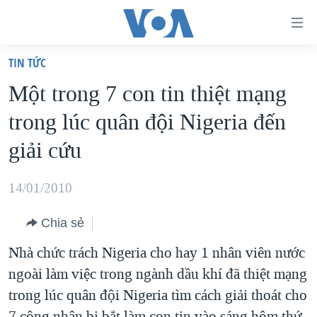
Đường
dẫn
TIN TỨC
truy
TRANG CHỦ
Một trong 7 con tin thiệt mạng
cập
VIỆT NAM
trong lúc quân đội Nigeria đến
Tới
HOA KỲ
nội
giải cứu
BIỂN ĐÔNG
dung
THẾ GIỚI
chính
14/01/2010
BLOG
Tới
Chia sẻ
điều
DIỄN ĐÀN
hướng
Nhà chức trách Nigeria cho hay 1 nhân viên nước
MỤC
chính
ngoài làm việc trong ngành dầu khí đã thiệt mạng
CHUYÊN ĐỀ
TỰ DO BÁO CHÍ
Đi
trong lúc quân đội Nigeria tìm cách giải thoát cho
HỌC TIẾNG ANH
VẠCH TRẦN TIN GIẢ
CHIẾN TRANH THƯƠNG MẠI CỦA MỸ: QUÁ KHỨ VÀ HIỆN
tới
7 công nhân bị bắt làm con tin vào sáng hôm thứ