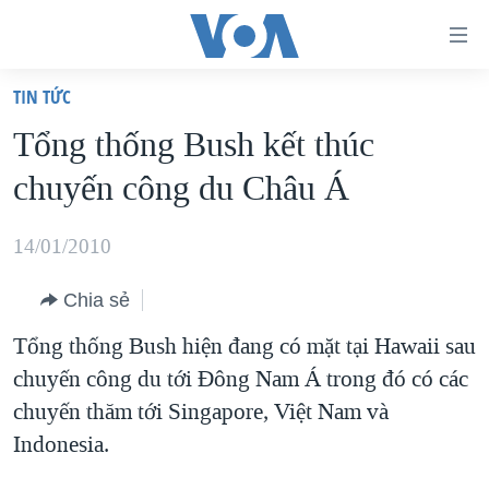
Đường
dẫn
TIN TỨC
truy
TRANG CHỦ
Tổng thống Bush kết thúc
cập
VIỆT NAM
chuyến công du Châu Á
Tới
HOA KỲ
nội
BIỂN ĐÔNG
14/01/2010
dung
THẾ GIỚI
chính
Chia sẻ
BLOG
Tới
Tổng thống Bush hiện đang có mặt tại Hawaii sau
điều
DIỄN ĐÀN
chuyến công du tới Đông Nam Á trong đó có các
hướng
MỤC
chuyến thăm tới Singapore, Việt Nam và
chính
CHUYÊN ĐỀ
TỰ DO BÁO CHÍ
Indonesia.
Đi
HỌC TIẾNG ANH
VẠCH TRẦN TIN GIẢ
CHIẾN TRANH THƯƠNG MẠI CỦA MỸ: QUÁ KHỨ VÀ HIỆN
tới