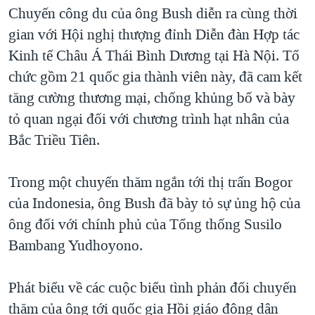
TẠI
Chuyến công du của ông Bush diễn ra cùng thời
VIDEO
"Tìm"
NGƯỜI VIỆT HẢI NGOẠI
HÀNH TRÌNH BẦU CỬ 2024
gian với Hội nghị thượng đỉnh Diễn đàn Hợp tác
NGHE
ĐỜI SỐNG
Kinh tế Châu Á Thái Bình Dương tại Hà Nội. Tổ
MỘT NĂM CHIẾN TRANH TẠI DẢI GAZA
KINH TẾ
chức gồm 21 quốc gia thành viên này, đã cam kết
MẠNG XÃ HỘI
GIẢI MÃ VÀNH ĐAI & CON ĐƯỜNG
KHOA HỌC
tăng cường thương mại, chống khủng bố và bày
NGÀY TỊ NẠN THẾ GIỚI
tỏ quan ngại đối với chương trình hạt nhân của
SỨC KHOẺ
TRỊNH VĨNH BÌNH - NGƯỜI HẠ 'BÊN THẮNG CUỘC'
Bắc Triều Tiên.
Ngôn ngữ khác
VĂN HOÁ
GROUND ZERO – XƯA VÀ NAY
THỂ THAO
Trong một chuyến thăm ngắn tới thị trấn Bogor
CHI PHÍ CHIẾN TRANH AFGHANISTAN
GIÁO DỤC
của Indonesia, ông Bush đã bày tỏ sự ủng hộ của
CÁC GIÁ TRỊ CỘNG HÒA Ở VIỆT NAM
ông đối với chính phủ của Tổng thống Susilo
THƯỢNG ĐỈNH TRUMP-KIM TẠI VIỆT NAM
Bambang Yudhoyono.
TRỊNH VĨNH BÌNH VS. CHÍNH PHỦ VIỆT NAM
NGƯ DÂN VIỆT VÀ LÀN SÓNG TRỘM HẢI SÂM
Phát biểu về các cuộc biểu tình phản đối chuyến
thăm của ông tới quốc gia Hồi giáo đông dân
BÊN KIA QUỐC LỘ: TIẾNG VỌNG TỪ NÔNG THÔN MỸ