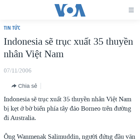
Đường
dẫn
TIN TỨC
truy
TRANG CHỦ
Indonesia sẽ trục xuất 35 thuyền
cập
VIỆT NAM
nhân Việt Nam
Tới
HOA KỲ
nội
BIỂN ĐÔNG
07/11/2006
dung
THẾ GIỚI
chính
Chia sẻ
BLOG
Tới
Indonesia sẽ trục xuất 35 thuyền nhân Việt Nam
điều
DIỄN ĐÀN
bị kẹt ở bờ biển phía tây đảo Borneo trên đường
hướng
MỤC
đi Australia.
chính
CHUYÊN ĐỀ
TỰ DO BÁO CHÍ
Đi
HỌC TIẾNG ANH
Ông Wanmenak Salimuddin, người đứng đầu văn
VẠCH TRẦN TIN GIẢ
CHIẾN TRANH THƯƠNG MẠI CỦA MỸ: QUÁ KHỨ VÀ HIỆN
tới