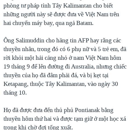
TẠI
phòng tư pháp tỉnh Tây Kalimantan cho biết
VIDEO
"Tìm"
NGƯỜI VIỆT HẢI NGOẠI
HÀNH TRÌNH BẦU CỬ 2024
những người này sẽ được đưa về Việt Nam trên
NGHE
ĐỜI SỐNG
hai chuyến máy bay, qua ngả Batam.
MỘT NĂM CHIẾN TRANH TẠI DẢI GAZA
KINH TẾ
MẠNG XÃ HỘI
GIẢI MÃ VÀNH ĐAI & CON ĐƯỜNG
KHOA HỌC
Ông Salimuddin cho hãng tin AFP hay rằng các
NGÀY TỊ NẠN THẾ GIỚI
thuyền nhân, trong đó có 6 phụ nữ và 5 trẻ em, đã
SỨC KHOẺ
TRỊNH VĨNH BÌNH - NGƯỜI HẠ 'BÊN THẮNG CUỘC'
rời khỏi một hải cảng nhỏ ở nam Việt Nam hôm
Ngôn ngữ khác
VĂN HOÁ
GROUND ZERO – XƯA VÀ NAY
19 tháng 9 để lên đường đi Australia, nhưng chiếc
THỂ THAO
thuyền của họ đã đâm phải đá, và bị kẹt tại
CHI PHÍ CHIẾN TRANH AFGHANISTAN
GIÁO DỤC
Ketapang, thuộc Tây Kalimantan, vào ngày 30
CÁC GIÁ TRỊ CỘNG HÒA Ở VIỆT NAM
tháng 10.
THƯỢNG ĐỈNH TRUMP-KIM TẠI VIỆT NAM
TRỊNH VĨNH BÌNH VS. CHÍNH PHỦ VIỆT NAM
Họ đã được đưa đến thủ phủ Pontianak bằng
NGƯ DÂN VIỆT VÀ LÀN SÓNG TRỘM HẢI SÂM
thuyền hôm thứ hai và được tạm giữ ở một học xá
trong khi chờ đợi tống xuất.
BÊN KIA QUỐC LỘ: TIẾNG VỌNG TỪ NÔNG THÔN MỸ