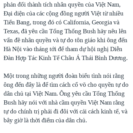
TẠI
phản đối thành tích nhân quyền của Việt Nam,
VIDEO
"Tìm"
NGƯỜI VIỆT HẢI NGOẠI
Đại diện của các cộng đồng người Việt từ nhiều
HÀNH TRÌNH BẦU CỬ 2024
NGHE
ĐỜI SỐNG
Tiểu Bang, trong đó có California, Georgia và
MỘT NĂM CHIẾN TRANH TẠI DẢI GAZA
KINH TẾ
Texas, đã yêu cầu Tổng Thống Bush hãy nêu lên
MẠNG XÃ HỘI
GIẢI MÃ VÀNH ĐAI & CON ĐƯỜNG
vấn đề nhân quyền và tự do tôn giáo khi ông đến
KHOA HỌC
NGÀY TỊ NẠN THẾ GIỚI
Hà Nội vào tháng tới để tham dự hội nghị Diễn
SỨC KHOẺ
TRỊNH VĨNH BÌNH - NGƯỜI HẠ 'BÊN THẮNG CUỘC'
Đàn Hợp Tác Kinh Tế Châu Á Thái Bình Dương.
Ngôn ngữ khác
VĂN HOÁ
GROUND ZERO – XƯA VÀ NAY
THỂ THAO
Một trong những người đoàn biểu tình nói rằng
CHI PHÍ CHIẾN TRANH AFGHANISTAN
GIÁO DỤC
ông đến đây là để tìm cách cổ võ cho quyền tự do
CÁC GIÁ TRỊ CỘNG HÒA Ở VIỆT NAM
dân chủ tại Việt Nam. Ông yêu cầu Tổng Thống
THƯỢNG ĐỈNH TRUMP-KIM TẠI VIỆT NAM
Bush hãy nói với nhà cầm quyền Việt Nam rằng
TRỊNH VĨNH BÌNH VS. CHÍNH PHỦ VIỆT NAM
tự do chính trị phải đi đôi với cải cách kinh tế, và
bây giờ là thời điểm của dân chủ.
NGƯ DÂN VIỆT VÀ LÀN SÓNG TRỘM HẢI SÂM
BÊN KIA QUỐC LỘ: TIẾNG VỌNG TỪ NÔNG THÔN MỸ