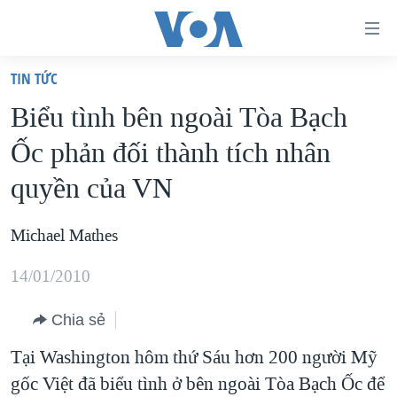
Đường
dẫn
TIN TỨC
truy
TRANG CHỦ
Biểu tình bên ngoài Tòa Bạch
cập
VIỆT NAM
Ốc phản đối thành tích nhân
Tới
HOA KỲ
nội
quyền của VN
BIỂN ĐÔNG
dung
THẾ GIỚI
chính
Michael Mathes
BLOG
Tới
14/01/2010
điều
DIỄN ĐÀN
hướng
MỤC
Chia sẻ
chính
CHUYÊN ĐỀ
Tại Washington hôm thứ Sáu hơn 200 người Mỹ
TỰ DO BÁO CHÍ
Đi
gốc Việt đã biểu tình ở bên ngoài Tòa Bạch Ốc để
HỌC TIẾNG ANH
VẠCH TRẦN TIN GIẢ
CHIẾN TRANH THƯƠNG MẠI CỦA MỸ: QUÁ KHỨ VÀ HIỆN
tới