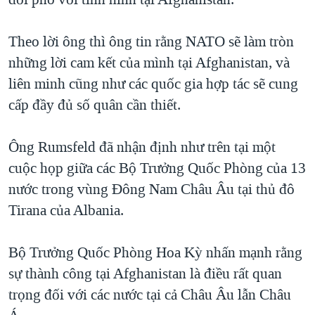
TẠI
VIDEO
"Tìm"
NGƯỜI VIỆT HẢI NGOẠI
HÀNH TRÌNH BẦU CỬ 2024
NGHE
Theo lời ông thì ông tin rằng NATO sẽ làm tròn
ĐỜI SỐNG
MỘT NĂM CHIẾN TRANH TẠI DẢI GAZA
những lời cam kết của mình tại Afghanistan, và
KINH TẾ
MẠNG XÃ HỘI
liên minh cũng như các quốc gia hợp tác sẽ cung
GIẢI MÃ VÀNH ĐAI & CON ĐƯỜNG
KHOA HỌC
cấp đầy đủ số quân cần thiết.
NGÀY TỊ NẠN THẾ GIỚI
SỨC KHOẺ
TRỊNH VĨNH BÌNH - NGƯỜI HẠ 'BÊN THẮNG CUỘC'
Ngôn ngữ khác
VĂN HOÁ
Ông Rumsfeld đã nhận định như trên tại một
GROUND ZERO – XƯA VÀ NAY
cuộc họp giữa các Bộ Trưởng Quốc Phòng của 13
THỂ THAO
CHI PHÍ CHIẾN TRANH AFGHANISTAN
nước trong vùng Đông Nam Châu Âu tại thủ đô
GIÁO DỤC
Tirana của Albania.
CÁC GIÁ TRỊ CỘNG HÒA Ở VIỆT NAM
THƯỢNG ĐỈNH TRUMP-KIM TẠI VIỆT NAM
Bộ Trưởng Quốc Phòng Hoa Kỳ nhấn mạnh rằng
TRỊNH VĨNH BÌNH VS. CHÍNH PHỦ VIỆT NAM
sự thành công tại Afghanistan là điều rất quan
NGƯ DÂN VIỆT VÀ LÀN SÓNG TRỘM HẢI SÂM
trọng đối với các nước tại cả Châu Âu lẫn Châu
BÊN KIA QUỐC LỘ: TIẾNG VỌNG TỪ NÔNG THÔN MỸ