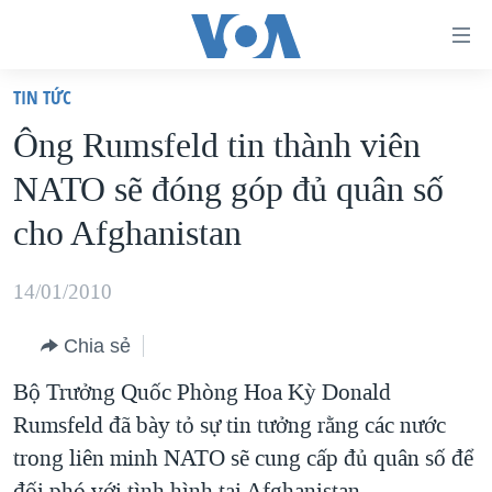
Đường
dẫn
TIN TỨC
truy
TRANG CHỦ
Ông Rumsfeld tin thành viên
cập
VIỆT NAM
NATO sẽ đóng góp đủ quân số
Tới
HOA KỲ
nội
cho Afghanistan
BIỂN ĐÔNG
dung
THẾ GIỚI
chính
14/01/2010
BLOG
Tới
Chia sẻ
điều
DIỄN ĐÀN
hướng
Bộ Trưởng Quốc Phòng Hoa Kỳ Donald
MỤC
chính
Rumsfeld đã bày tỏ sự tin tưởng rằng các nước
CHUYÊN ĐỀ
TỰ DO BÁO CHÍ
Đi
trong liên minh NATO sẽ cung cấp đủ quân số để
HỌC TIẾNG ANH
VẠCH TRẦN TIN GIẢ
CHIẾN TRANH THƯƠNG MẠI CỦA MỸ: QUÁ KHỨ VÀ HIỆN
tới
đối phó với tình hình tại Afghanistan.