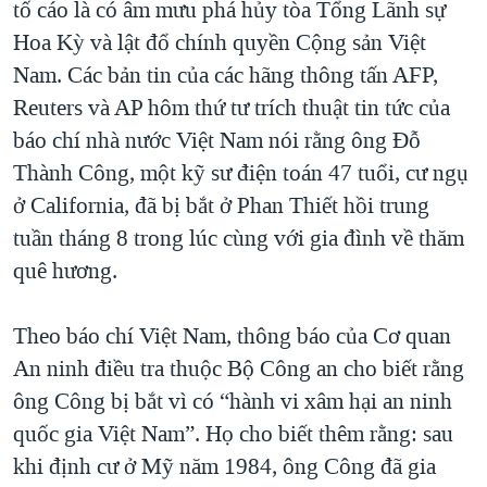
tố cáo là có âm mưu phá hủy tòa Tổng Lãnh sự
TẠI
VIDEO
"Tìm"
NGƯỜI VIỆT HẢI NGOẠI
Hoa Kỳ và lật đổ chính quyền Cộng sản Việt
HÀNH TRÌNH BẦU CỬ 2024
NGHE
ĐỜI SỐNG
Nam. Các bản tin của các hãng thông tấn AFP,
MỘT NĂM CHIẾN TRANH TẠI DẢI GAZA
Reuters và AP hôm thứ tư trích thuật tin tức của
KINH TẾ
MẠNG XÃ HỘI
GIẢI MÃ VÀNH ĐAI & CON ĐƯỜNG
báo chí nhà nước Việt Nam nói rằng ông Đỗ
KHOA HỌC
NGÀY TỊ NẠN THẾ GIỚI
Thành Công, một kỹ sư điện toán 47 tuổi, cư ngụ
SỨC KHOẺ
ở California, đã bị bắt ở Phan Thiết hồi trung
TRỊNH VĨNH BÌNH - NGƯỜI HẠ 'BÊN THẮNG CUỘC'
Ngôn ngữ khác
VĂN HOÁ
tuần tháng 8 trong lúc cùng với gia đình về thăm
GROUND ZERO – XƯA VÀ NAY
THỂ THAO
quê hương.
CHI PHÍ CHIẾN TRANH AFGHANISTAN
GIÁO DỤC
CÁC GIÁ TRỊ CỘNG HÒA Ở VIỆT NAM
Theo báo chí Việt Nam, thông báo của Cơ quan
THƯỢNG ĐỈNH TRUMP-KIM TẠI VIỆT NAM
An ninh điều tra thuộc Bộ Công an cho biết rằng
ông Công bị bắt vì có “hành vi xâm hại an ninh
TRỊNH VĨNH BÌNH VS. CHÍNH PHỦ VIỆT NAM
quốc gia Việt Nam”. Họ cho biết thêm rằng: sau
NGƯ DÂN VIỆT VÀ LÀN SÓNG TRỘM HẢI SÂM
khi định cư ở Mỹ năm 1984, ông Công đã gia
BÊN KIA QUỐC LỘ: TIẾNG VỌNG TỪ NÔNG THÔN MỸ