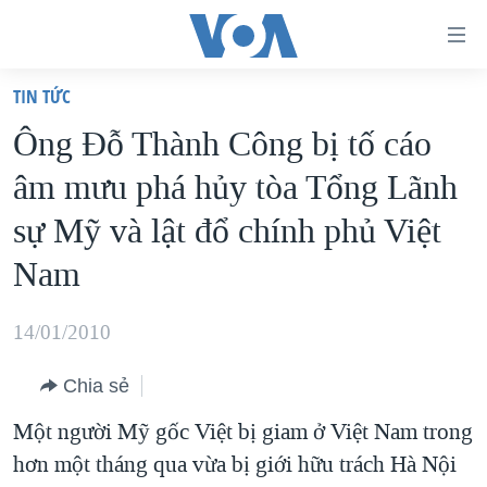
Đường
dẫn
TIN TỨC
truy
TRANG CHỦ
Ông Ðỗ Thành Công bị tố cáo
cập
VIỆT NAM
âm mưu phá hủy tòa Tổng Lãnh
Tới
HOA KỲ
nội
sự Mỹ và lật đổ chính phủ Việt
BIỂN ĐÔNG
dung
Nam
THẾ GIỚI
chính
BLOG
Tới
14/01/2010
điều
DIỄN ĐÀN
hướng
Chia sẻ
MỤC
chính
Một người Mỹ gốc Việt bị giam ở Việt Nam trong
CHUYÊN ĐỀ
TỰ DO BÁO CHÍ
Đi
hơn một tháng qua vừa bị giới hữu trách Hà Nội
HỌC TIẾNG ANH
VẠCH TRẦN TIN GIẢ
CHIẾN TRANH THƯƠNG MẠI CỦA MỸ: QUÁ KHỨ VÀ HIỆN
tới