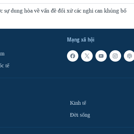
ợc sự dung hòa về vấn đề đối xử các nghi can khủng bố
Mạng xã hội
am
ốc tế
Kinh tế
Ðời sống