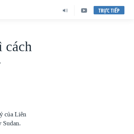
TRỰC TIẾP
ì cách
r
ý của Liên
y Sudan.