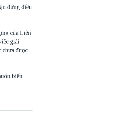
ận đứng điều
ợng của Liên
việc giải
c chưa được
muốn biến