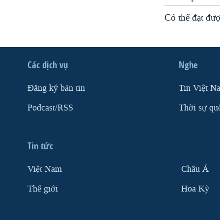
VIỆT NAM
Có thể đạt đư
NGƯ DÂN VIỆT VÀ LÀN SÓNG
TRỘM HẢI SÂM
BÊN KIA QUỐC LỘ: TIẾNG VỌNG
Các dịch vụ
Nghe
TỪ NÔNG THÔN MỸ
QUAN HỆ VIỆT MỸ
Ðăng ký bản tin
Tin Việt N
Podcast/RSS
Thời sự qu
Tin tức
Việt Nam
Châu Á
Thế giới
Hoa Kỳ