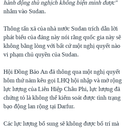
hành động thù nghịch không biện minh được"
TẠI
VIDEO
"Tìm"
NGƯỜI VIỆT HẢI NGOẠI
nhắm vào Sudan.
HÀNH TRÌNH BẦU CỬ 2024
NGHE
ĐỜI SỐNG
MỘT NĂM CHIẾN TRANH TẠI DẢI GAZA
Thông tấn xã của nhà nước Sudan trích dẫn lời
KINH TẾ
MẠNG XÃ HỘI
GIẢI MÃ VÀNH ĐAI & CON ĐƯỜNG
phát biểu của đảng này nói rằng quốc gia này sẽ
KHOA HỌC
NGÀY TỊ NẠN THẾ GIỚI
không bằng lòng với bất cứ một nghị quyết nào
SỨC KHOẺ
vi phạm chủ quyền của Sudan.
TRỊNH VĨNH BÌNH - NGƯỜI HẠ 'BÊN THẮNG CUỘC'
Ngôn ngữ khác
VĂN HOÁ
GROUND ZERO – XƯA VÀ NAY
THỂ THAO
Hội Đồng Bảo An đã thông qua một nghị quyết
CHI PHÍ CHIẾN TRANH AFGHANISTAN
hôm thứ năm kêu gọi LHQ hội nhập và mở rộng
GIÁO DỤC
CÁC GIÁ TRỊ CỘNG HÒA Ở VIỆT NAM
lực lượng của Liên Hiệp Châu Phi, lực lượng đã
THƯỢNG ĐỈNH TRUMP-KIM TẠI VIỆT NAM
chứng tỏ là không thể kiểm soát được tình trạng
bạo động lan rộng tại Darfur.
TRỊNH VĨNH BÌNH VS. CHÍNH PHỦ VIỆT NAM
NGƯ DÂN VIỆT VÀ LÀN SÓNG TRỘM HẢI SÂM
Các lực lượng bổ sung sẽ không được bố trí mà
BÊN KIA QUỐC LỘ: TIẾNG VỌNG TỪ NÔNG THÔN MỸ