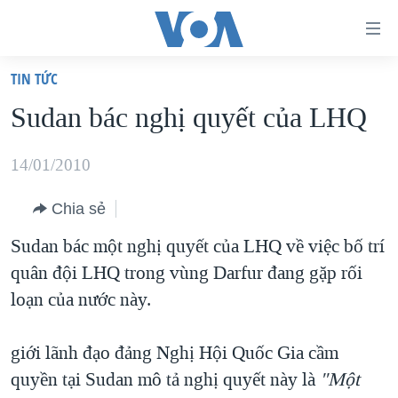
Đường
dẫn
TIN TỨC
truy
TRANG CHỦ
Sudan bác nghị quyết của LHQ
cập
VIỆT NAM
Tới
HOA KỲ
14/01/2010
nội
BIỂN ĐÔNG
dung
Chia sẻ
THẾ GIỚI
chính
Sudan bác một nghị quyết của LHQ về việc bố trí
BLOG
Tới
quân đội LHQ trong vùng Darfur đang gặp rối
điều
DIỄN ĐÀN
loạn của nước này.
hướng
MỤC
chính
giới lãnh đạo đảng Nghị Hội Quốc Gia cầm
CHUYÊN ĐỀ
TỰ DO BÁO CHÍ
Đi
quyền tại Sudan mô tả nghị quyết này là
"Một
HỌC TIẾNG ANH
VẠCH TRẦN TIN GIẢ
CHIẾN TRANH THƯƠNG MẠI CỦA MỸ: QUÁ KHỨ VÀ HIỆN
tới