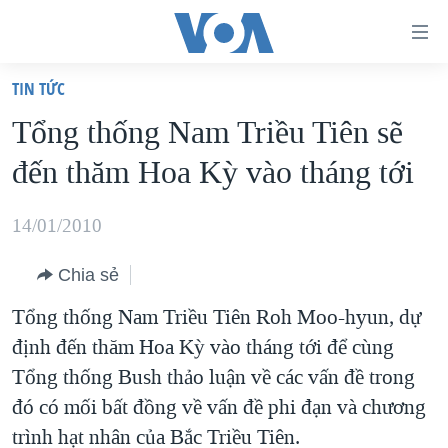
Đường
dẫn
TIN TỨC
truy
TRANG CHỦ
Tổng thống Nam Triều Tiên sẽ
cập
VIỆT NAM
đến thăm Hoa Kỳ vào tháng tới
Tới
HOA KỲ
nội
BIỂN ĐÔNG
14/01/2010
dung
THẾ GIỚI
chính
Chia sẻ
BLOG
Tới
Tổng thống Nam Triều Tiên Roh Moo-hyun, dự
điều
DIỄN ĐÀN
định đến thăm Hoa Kỳ vào tháng tới để cùng
hướng
MỤC
Tổng thống Bush thảo luận về các vấn đề trong
chính
CHUYÊN ĐỀ
TỰ DO BÁO CHÍ
đó có mối bất đồng về vấn đề phi đạn và chương
Đi
HỌC TIẾNG ANH
trình hạt nhân của Bắc Triều Tiên.
VẠCH TRẦN TIN GIẢ
CHIẾN TRANH THƯƠNG MẠI CỦA MỸ: QUÁ KHỨ VÀ HIỆN
tới