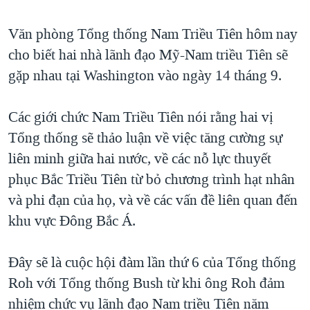
TẠI
VIDEO
"Tìm"
NGƯỜI VIỆT HẢI NGOẠI
HÀNH TRÌNH BẦU CỬ 2024
Văn phòng Tổng thống Nam Triều Tiên hôm nay
NGHE
ĐỜI SỐNG
cho biết hai nhà lãnh đạo Mỹ-Nam triều Tiên sẽ
MỘT NĂM CHIẾN TRANH TẠI DẢI GAZA
KINH TẾ
gặp nhau tại Washington vào ngày 14 tháng 9.
MẠNG XÃ HỘI
GIẢI MÃ VÀNH ĐAI & CON ĐƯỜNG
KHOA HỌC
NGÀY TỊ NẠN THẾ GIỚI
Các giới chức Nam Triều Tiên nói rằng hai vị
SỨC KHOẺ
TRỊNH VĨNH BÌNH - NGƯỜI HẠ 'BÊN THẮNG CUỘC'
Tổng thống sẽ thảo luận về việc tăng cường sự
Ngôn ngữ khác
VĂN HOÁ
GROUND ZERO – XƯA VÀ NAY
liên minh giữa hai nước, về các nỗ lực thuyết
THỂ THAO
phục Bắc Triều Tiên từ bỏ chương trình hạt nhân
CHI PHÍ CHIẾN TRANH AFGHANISTAN
GIÁO DỤC
và phi đạn của họ, và về các vấn đề liên quan đến
CÁC GIÁ TRỊ CỘNG HÒA Ở VIỆT NAM
khu vực Ðông Bắc Á.
THƯỢNG ĐỈNH TRUMP-KIM TẠI VIỆT NAM
TRỊNH VĨNH BÌNH VS. CHÍNH PHỦ VIỆT NAM
Đây sẽ là cuộc hội đàm lần thứ 6 của Tổng thống
NGƯ DÂN VIỆT VÀ LÀN SÓNG TRỘM HẢI SÂM
Roh với Tổng thống Bush từ khi ông Roh đảm
nhiệm chức vụ lãnh đạo Nam triều Tiên năm
BÊN KIA QUỐC LỘ: TIẾNG VỌNG TỪ NÔNG THÔN MỸ