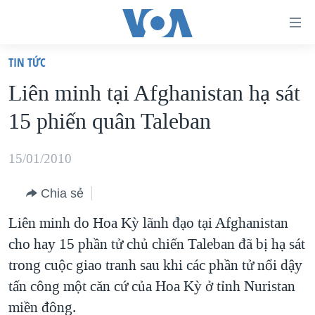
Đường
dẫn
TIN TỨC
truy
TRANG CHỦ
Liên minh tại Afghanistan hạ sát
cập
VIỆT NAM
15 phiến quân Taleban
Tới
HOA KỲ
nội
BIỂN ĐÔNG
15/01/2010
dung
THẾ GIỚI
chính
Chia sẻ
BLOG
Tới
Liên minh do Hoa Kỳ lãnh đạo tại Afghanistan
điều
DIỄN ĐÀN
cho hay 15 phần tử chủ chiến Taleban đã bị hạ sát
hướng
MỤC
trong cuộc giao tranh sau khi các phần tử nổi dậy
chính
CHUYÊN ĐỀ
TỰ DO BÁO CHÍ
tấn công một căn cứ của Hoa Kỳ ở tỉnh Nuristan
Đi
HỌC TIẾNG ANH
miền đông.
VẠCH TRẦN TIN GIẢ
CHIẾN TRANH THƯƠNG MẠI CỦA MỸ: QUÁ KHỨ VÀ HIỆN
tới