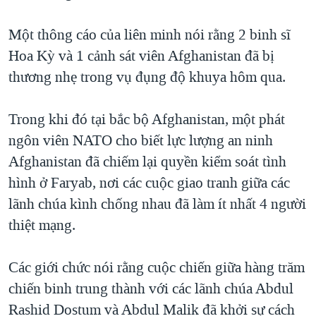
TẠI
VIDEO
"Tìm"
NGƯỜI VIỆT HẢI NGOẠI
HÀNH TRÌNH BẦU CỬ 2024
Một thông cáo của liên minh nói rằng 2 binh sĩ
NGHE
ĐỜI SỐNG
Hoa Kỳ và 1 cảnh sát viên Afghanistan đã bị
MỘT NĂM CHIẾN TRANH TẠI DẢI GAZA
KINH TẾ
thương nhẹ trong vụ đụng độ khuya hôm qua.
MẠNG XÃ HỘI
GIẢI MÃ VÀNH ĐAI & CON ĐƯỜNG
KHOA HỌC
NGÀY TỊ NẠN THẾ GIỚI
Trong khi đó tại bắc bộ Afghanistan, một phát
SỨC KHOẺ
TRỊNH VĨNH BÌNH - NGƯỜI HẠ 'BÊN THẮNG CUỘC'
ngôn viên NATO cho biết lực lượng an ninh
Ngôn ngữ khác
VĂN HOÁ
GROUND ZERO – XƯA VÀ NAY
Afghanistan đã chiếm lại quyền kiểm soát tình
THỂ THAO
hình ở Faryab, nơi các cuộc giao tranh giữa các
CHI PHÍ CHIẾN TRANH AFGHANISTAN
GIÁO DỤC
lãnh chúa kình chống nhau đã làm ít nhất 4 người
CÁC GIÁ TRỊ CỘNG HÒA Ở VIỆT NAM
thiệt mạng.
THƯỢNG ĐỈNH TRUMP-KIM TẠI VIỆT NAM
TRỊNH VĨNH BÌNH VS. CHÍNH PHỦ VIỆT NAM
Các giới chức nói rằng cuộc chiến giữa hàng trăm
NGƯ DÂN VIỆT VÀ LÀN SÓNG TRỘM HẢI SÂM
chiến binh trung thành với các lãnh chúa Abdul
Rashid Dostum và Abdul Malik đã khởi sự cách
BÊN KIA QUỐC LỘ: TIẾNG VỌNG TỪ NÔNG THÔN MỸ