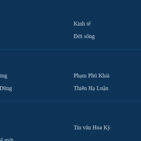
Kinh tế
Ðời sống
ùng
Phạm Phú Khải
 Dũng
Thiên Hạ Luận
Tin vắn Hoa Kỳ
ế giới