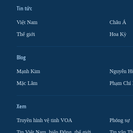
Tin tức
Việt Nam
Châu Á
Thế giới
Hoa Kỳ
Blog
Mạnh Kim
Nguyễn H
Mặc Lâm
Phạm Chí
Xem
Truyền hình vệ tinh VOA
Phóng sự
Tin Việt Nam, biển Đông, thế giới
Tin vắn Th