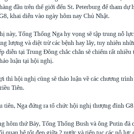
àng đầu trên thế giới đến St. Peterburg để tham dự 
G8, khai diễn vào ngày hôm nay Chủ Nhật.
hị này, Tổng Thống Nga hy vọng sẽ tập trung nỗ lực
ng lượng và diệt trừ các bệnh hay lây, tuy nhiên nh
p diễn tại Trung Đông chắc chắn sẽ chiếm rất nhiều t
ảo luận tại hội nghị.
i thì hội nghị cũng sẽ thảo luận về các chương trình
riều Tiên.
u tiên, Nga đứng ra tổ chức hội nghị thượng đỉnh G8
ng hôm thứ Bảy, Tổng Thống Bush và ông Putin đã c
ối quan hệ tốt đẹp giữa 2 nước và tiếp tục các nỗ lự