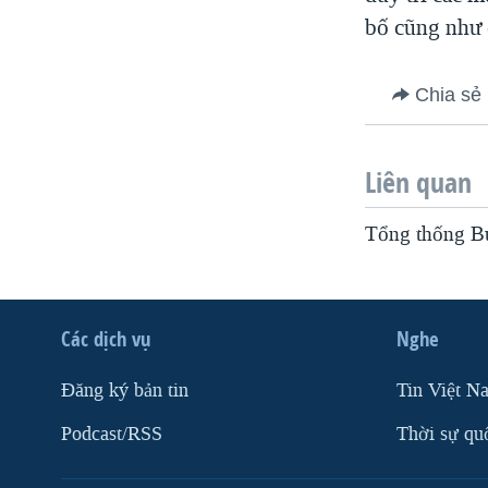
bố cũng như 
VIỆT NAM
NGƯ DÂN VIỆT VÀ LÀN SÓNG
TRỘM HẢI SÂM
Chia sẻ
BÊN KIA QUỐC LỘ: TIẾNG VỌNG
TỪ NÔNG THÔN MỸ
Liên quan
QUAN HỆ VIỆT MỸ
Tổng thống Bus
Các dịch vụ
Nghe
Ðăng ký bản tin
Tin Việt N
Podcast/RSS
Thời sự qu