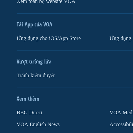
Xem toàn bộ website VOA
Tải App của VOA
Ứng dụng cho iOS/App Store
Ứng dụng 
Vượt tường lửa
Tránh kiểm duyệt
Xem thêm
MẠNG XÃ HỘI
BBG Direct
VOA Media
VOA English News
Accessibil
Ngôn ngữ khác