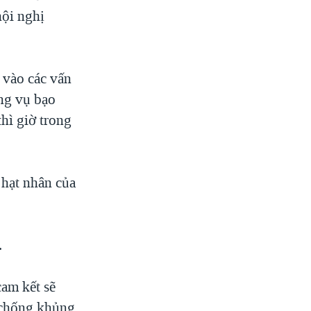
hội nghị
 vào các vấn
ững vụ bạo
hì giờ trong
 hạt nhân của
.
am kết sẽ
c chống khủng