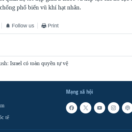
chống phổ biến vũ khí hạt nhân.
Follow us
Print
h: Israel có toàn quyền tự vệ
Mạng xã hội
am
ốc tế