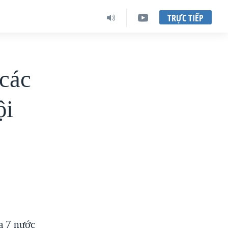
TRỰC TIẾP
các
ội
a 7 nước