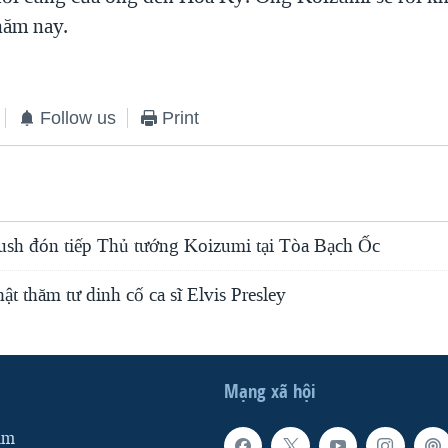
năm nay.
Follow us
Print
sh đón tiếp Thủ tướng Koizumi tại Tòa Bạch Ốc
 thăm tư dinh cố ca sĩ Elvis Presley
Mạng xã hội
am