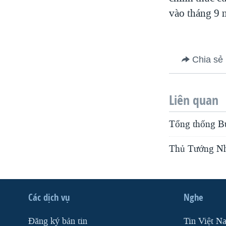
VIỆT NAM
vào tháng 9 
NGƯ DÂN VIỆT VÀ LÀN SÓNG
TRỘM HẢI SÂM
BÊN KIA QUỐC LỘ: TIẾNG VỌNG
Chia sẻ
TỪ NÔNG THÔN MỸ
QUAN HỆ VIỆT MỸ
Liên quan
Tổng thống Bu
Thủ Tướng Nhật
Các dịch vụ
Nghe
Ðăng ký bản tin
Tin Việt N