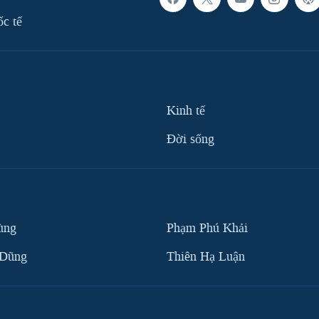
ốc tế
Kinh tế
Ðời sống
ùng
Phạm Phú Khải
 Dũng
Thiên Hạ Luận