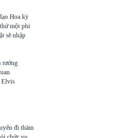
 dạo Hoa kỳ
 thử một phi
ật sẽ nhập
ủ tướng
quan
 Elvis
uyến đi thăm
ỏi chức vụ