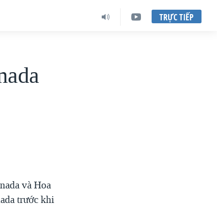
TRỰC TIẾP
nada
anada và Hoa
ada trước khi