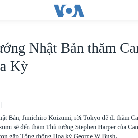
ướng Nhật Bản thăm Ca
a Kỳ
ật Bản, Junichiro Koizumi, rời Tokyo để đi thăm C
umi sẽ đến thăm Thủ tướng Stephen Harper của Can
ton gặp Tổng thống Hoa kỳ George W Bush.