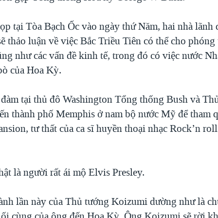
ọp tại Tòa Bạch Ốc vào ngày thứ Năm, hai nhà lãnh
ẽ thảo luận về việc Bắc Triều Tiên có thể cho phóng
ũng như các vấn đề kinh tế, trong đó có việc nước Nh
 bò của Hoa Kỳ.
 đàm tại thủ đô Washington Tổng thống Bush và Th
đến thành phố Memphis ở nam bộ nước Mỹ để tham 
sion, tư thất của ca sĩ huyền thoại nhạc Rock’n roll
t là người rất ái mộ Elvis Presley.
nh lần này của Thủ tướng Koizumi dường như là ch
uối cùng của ông đến Hoa Kỳ. Ông Koizumi sẽ rời kh