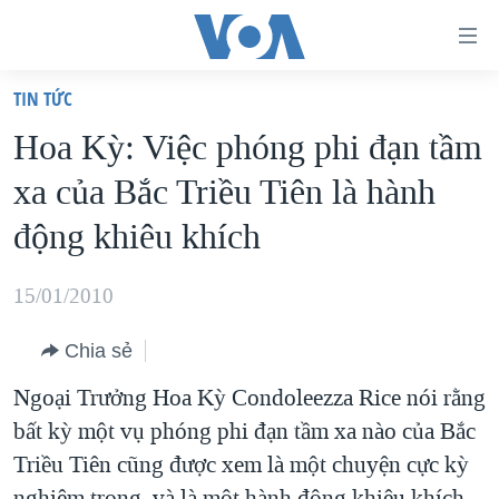
Đường
dẫn
TIN TỨC
truy
TRANG CHỦ
Hoa Kỳ: Việc phóng phi đạn tầm
cập
VIỆT NAM
xa của Bắc Triều Tiên là hành
Tới
HOA KỲ
nội
động khiêu khích
BIỂN ĐÔNG
dung
THẾ GIỚI
chính
15/01/2010
BLOG
Tới
Chia sẻ
điều
DIỄN ĐÀN
hướng
Ngoại Trưởng Hoa Kỳ Condoleezza Rice nói rằng
MỤC
chính
bất kỳ một vụ phóng phi đạn tầm xa nào của Bắc
CHUYÊN ĐỀ
TỰ DO BÁO CHÍ
Đi
Triều Tiên cũng được xem là một chuyện cực kỳ
HỌC TIẾNG ANH
VẠCH TRẦN TIN GIẢ
CHIẾN TRANH THƯƠNG MẠI CỦA MỸ: QUÁ KHỨ VÀ HIỆN
tới
nghiêm trọng, và là một hành động khiêu khích.