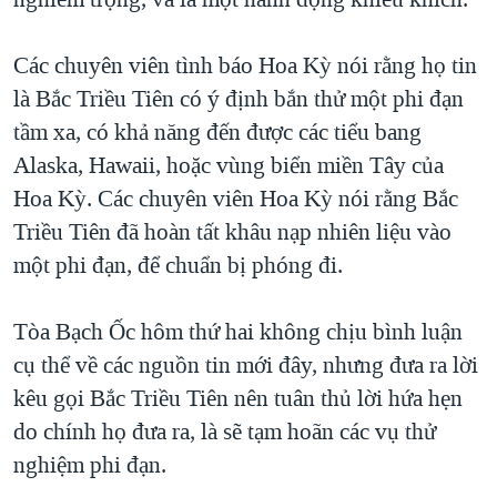
TẠI
VIDEO
"Tìm"
NGƯỜI VIỆT HẢI NGOẠI
HÀNH TRÌNH BẦU CỬ 2024
NGHE
Các chuyên viên tình báo Hoa Kỳ nói rằng họ tin
ĐỜI SỐNG
MỘT NĂM CHIẾN TRANH TẠI DẢI GAZA
là Bắc Triều Tiên có ý định bắn thử một phi đạn
KINH TẾ
MẠNG XÃ HỘI
tầm xa, có khả năng đến được các tiểu bang
GIẢI MÃ VÀNH ĐAI & CON ĐƯỜNG
KHOA HỌC
Alaska, Hawaii, hoặc vùng biển miền Tây của
NGÀY TỊ NẠN THẾ GIỚI
SỨC KHOẺ
Hoa Kỳ. Các chuyên viên Hoa Kỳ nói rằng Bắc
TRỊNH VĨNH BÌNH - NGƯỜI HẠ 'BÊN THẮNG CUỘC'
Ngôn ngữ khác
VĂN HOÁ
Triều Tiên đã hoàn tất khâu nạp nhiên liệu vào
GROUND ZERO – XƯA VÀ NAY
một phi đạn, để chuẩn bị phóng đi.
THỂ THAO
CHI PHÍ CHIẾN TRANH AFGHANISTAN
GIÁO DỤC
Tòa Bạch Ốc hôm thứ hai không chịu bình luận
CÁC GIÁ TRỊ CỘNG HÒA Ở VIỆT NAM
cụ thể về các nguồn tin mới đây, nhưng đưa ra lời
THƯỢNG ĐỈNH TRUMP-KIM TẠI VIỆT NAM
kêu gọi Bắc Triều Tiên nên tuân thủ lời hứa hẹn
TRỊNH VĨNH BÌNH VS. CHÍNH PHỦ VIỆT NAM
do chính họ đưa ra, là sẽ tạm hoãn các vụ thử
NGƯ DÂN VIỆT VÀ LÀN SÓNG TRỘM HẢI SÂM
nghiệm phi đạn.
BÊN KIA QUỐC LỘ: TIẾNG VỌNG TỪ NÔNG THÔN MỸ