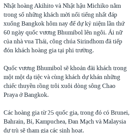
TẠI
Nhật hoàng Akihito và Nhật hậu Michiko nằm
VIDEO
"Tìm"
NGƯỜI VIỆT HẢI NGOẠI
HÀNH TRÌNH BẦU CỬ 2024
trong số những khách mời nổi tiếng nhất đáp
NGHE
ĐỜI SỐNG
xuống Bangkok hôm nay để dự kỷ niệm lần thứ
MỘT NĂM CHIẾN TRANH TẠI DẢI GAZA
KINH TẾ
60 ngày quốc vương Bhumibol lên ngôi. Ái nữ
MẠNG XÃ HỘI
GIẢI MÃ VÀNH ĐAI & CON ĐƯỜNG
KHOA HỌC
của nhà vua Thái, công chúa Sirindhom đã tiếp
NGÀY TỊ NẠN THẾ GIỚI
đón khách hoàng gia tại phi trường.
SỨC KHOẺ
TRỊNH VĨNH BÌNH - NGƯỜI HẠ 'BÊN THẮNG CUỘC'
Ngôn ngữ khác
VĂN HOÁ
GROUND ZERO – XƯA VÀ NAY
Quốc vương Bhumibol sẽ khoản đãi khách trong
THỂ THAO
một một dạ tiệc và cùng khách dự khán những
CHI PHÍ CHIẾN TRANH AFGHANISTAN
GIÁO DỤC
chiếc thuyền rồng trôi xuôi dòng sông Chao
CÁC GIÁ TRỊ CỘNG HÒA Ở VIỆT NAM
Praya ở Bangkok.
THƯỢNG ĐỈNH TRUMP-KIM TẠI VIỆT NAM
TRỊNH VĨNH BÌNH VS. CHÍNH PHỦ VIỆT NAM
Các hoàng gia từ 25 quốc gia, trong đó có Brunei,
NGƯ DÂN VIỆT VÀ LÀN SÓNG TRỘM HẢI SÂM
Bahrain, Bỉ, Kampuchea, Đan Mạch và Malaysia
dự trù sẽ tham gia các sinh hoạt.
BÊN KIA QUỐC LỘ: TIẾNG VỌNG TỪ NÔNG THÔN MỸ