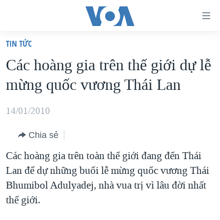
Đường
dẫn
TIN TỨC
truy
TRANG CHỦ
Các hoàng gia trên thế giới dự lễ
cập
VIỆT NAM
mừng quốc vương Thái Lan
Tới
HOA KỲ
nội
BIỂN ĐÔNG
14/01/2010
dung
THẾ GIỚI
chính
Chia sẻ
BLOG
Tới
Các hoàng gia trên toàn thế giới đang đến Thái
điều
DIỄN ĐÀN
Lan để dự những buổi lễ mừng quốc vương Thái
hướng
MỤC
Bhumibol Adulyadej, nhà vua trị vì lâu đời nhất
chính
CHUYÊN ĐỀ
TỰ DO BÁO CHÍ
thế giới.
Đi
HỌC TIẾNG ANH
VẠCH TRẦN TIN GIẢ
CHIẾN TRANH THƯƠNG MẠI CỦA MỸ: QUÁ KHỨ VÀ HIỆN
tới