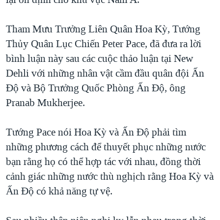
TẠI
VIDEO
"Tìm"
NGƯỜI VIỆT HẢI NGOẠI
HÀNH TRÌNH BẦU CỬ 2024
NGHE
Tham Mưu Trưởng Liên Quân Hoa Kỳ, Tướng
ĐỜI SỐNG
MỘT NĂM CHIẾN TRANH TẠI DẢI GAZA
Thủy Quân Lục Chiến Peter Pace, đã đưa ra lời
KINH TẾ
MẠNG XÃ HỘI
bình luận này sau các cuộc thảo luận tại New
GIẢI MÃ VÀNH ĐAI & CON ĐƯỜNG
KHOA HỌC
Dehli với những nhân vật cầm đầu quân đội Ấn
NGÀY TỊ NẠN THẾ GIỚI
SỨC KHOẺ
Độ và Bộ Trưởng Quốc Phòng Ấn Độ, ông
TRỊNH VĨNH BÌNH - NGƯỜI HẠ 'BÊN THẮNG CUỘC'
Ngôn ngữ khác
VĂN HOÁ
Pranab Mukherjee.
GROUND ZERO – XƯA VÀ NAY
THỂ THAO
CHI PHÍ CHIẾN TRANH AFGHANISTAN
Tướng Pace nói Hoa Kỳ và Ấn Độ phải tìm
GIÁO DỤC
những phương cách để thuyết phục những nước
CÁC GIÁ TRỊ CỘNG HÒA Ở VIỆT NAM
bạn rằng họ có thể hợp tác với nhau, đồng thời
THƯỢNG ĐỈNH TRUMP-KIM TẠI VIỆT NAM
cảnh giác những nước thù nghịch rằng Hoa Kỳ và
TRỊNH VĨNH BÌNH VS. CHÍNH PHỦ VIỆT NAM
Ấn Độ có khả năng tự vệ.
NGƯ DÂN VIỆT VÀ LÀN SÓNG TRỘM HẢI SÂM
BÊN KIA QUỐC LỘ: TIẾNG VỌNG TỪ NÔNG THÔN MỸ