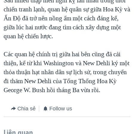
Sau nhiều thập niên nghi kỵ lẫn nhau trong thời
chiến tranh lạnh, quan hệ quân sự giữa Hoa Kỳ và
QUAN HỆ VIỆT MỸ
Ấn Độ đã trở nên nồng ấm một cách đáng kể,
giữa lúc hai nước đang tìm cách xây dựng một
quan hệ chiến lược.
Các quan hệ chính trị giữa hai bên cũng đã cải
thiện, kể từ khi Washington và New Dehli ký một
thỏa thuận hạt nhân dân sự lịch sử, trong chuyến
đi thăm New Dehli của Tổng Thống Hoa Kỳ
George W. Bush hồi tháng Ba vừa rồi.
Chia sẻ
Follow us
Liên quan