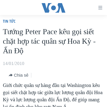
Đường
dẫn
TIN TỨC
truy
TRANG CHỦ
Tướng Peter Pace kêu gọi siết
cập
VIỆT NAM
chặt hợp tác quân sự Hoa Kỳ -
Tới
HOA KỲ
nội
Ấn Ðộ
BIỂN ĐÔNG
dung
THẾ GIỚI
chính
14/01/2010
BLOG
Tới
Chia sẻ
điều
DIỄN ĐÀN
hướng
Giới chức quân sự hàng đầu tại Washington kêu
MỤC
chính
gọi siết chặt hợp tác giữa lực lượng quân đội Hoa
CHUYÊN ĐỀ
TỰ DO BÁO CHÍ
Đi
Kỳ và lực lượng quân đội Ấn Độ, để giúp mang
HỌC TIẾNG ANH
VẠCH TRẦN TIN GIẢ
CHIẾN TRANH THƯƠNG MẠI CỦA MỸ: QUÁ KHỨ VÀ HIỆN
tới
lại ổn định cho khu vực Nam Á.