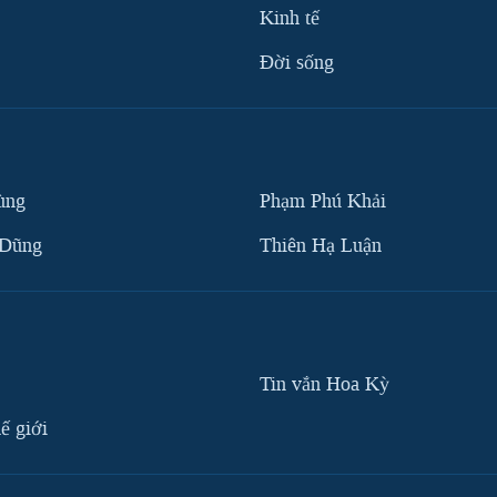
Kinh tế
Ðời sống
ùng
Phạm Phú Khải
 Dũng
Thiên Hạ Luận
Tin vắn Hoa Kỳ
ế giới