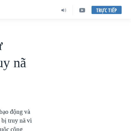
TRỰC TIẾP
ử
uy nã
 bạo động và
bị truy nã vì
huộc cộng