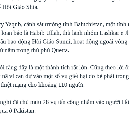
ố Hồi Giáo Shia.
 Yaqub, cảnh sát trưởng tỉnh Baluchistan, một tỉnh 
 loan báo là Habib Ullah, thủ lãnh nhóm Lashkar e J
ấu bạo động Hồi Giáo Sunni, hoạt động ngoài vòng 
hứ năm trong thủ phủ Quetta.
 rằng đây là một thành tích rất lớn. Cũng theo lời 
y nã vì can dự vào một số vụ giết hại do bè phái tro
 thiệt mạng cho khoảng 110 người.
h nghi đã chủ mưu 28 vụ tấn công nhắm vào người Hồ
qua ở Pakistan.