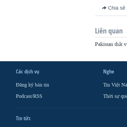
VIỆT NAM
Chia sẻ
NGƯ DÂN VIỆT VÀ LÀN SÓNG
TRỘM HẢI SÂM
Liên quan
BÊN KIA QUỐC LỘ: TIẾNG VỌNG
TỪ NÔNG THÔN MỸ
Pakistan thất 
QUAN HỆ VIỆT MỸ
Các dịch vụ
Nghe
Ðăng ký bản tin
Tin Việt N
Podcast/RSS
Thời sự qu
Tin tức