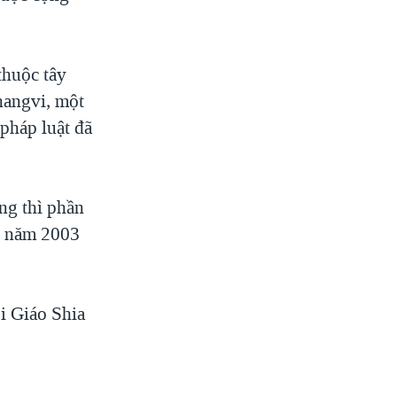
thuộc tây
hangvi, một
pháp luật đã
ông thì phần
ng năm 2003
i Giáo Shia