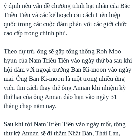
TẠI
ý định nêu vấn đề chương trình hạt nhân của Bắc
VIDEO
"Tìm"
NGƯỜI VIỆT HẢI NGOẠI
HÀNH TRÌNH BẦU CỬ 2024
Triều Tiên và các kế hoạch cải cách Liên hiệp
NGHE
ĐỜI SỐNG
quốc trong các cuộc đàm phán với các giới chức
MỘT NĂM CHIẾN TRANH TẠI DẢI GAZA
KINH TẾ
cao cấp trong chính phủ.
MẠNG XÃ HỘI
GIẢI MÃ VÀNH ĐAI & CON ĐƯỜNG
KHOA HỌC
NGÀY TỊ NẠN THẾ GIỚI
Theo dự trù, ông sẽ gặp tổng thống Roh Moo-
SỨC KHOẺ
TRỊNH VĨNH BÌNH - NGƯỜI HẠ 'BÊN THẮNG CUỘC'
hyun của Nam Triều Tiên vào ngày thứ ba sau khi
Ngôn ngữ khác
VĂN HOÁ
GROUND ZERO – XƯA VÀ NAY
hội đàm với ngoại trưởng Ban Ki-moon vào ngày
THỂ THAO
mai. Ông Ban Ki-moon là một trong nhiều ứng
CHI PHÍ CHIẾN TRANH AFGHANISTAN
GIÁO DỤC
viên tìm cách thay thế ông Annan khi nhiệm kỳ
CÁC GIÁ TRỊ CỘNG HÒA Ở VIỆT NAM
thứ hai của ông Annan đáo hạn vào ngày 31
THƯỢNG ĐỈNH TRUMP-KIM TẠI VIỆT NAM
tháng chạp năm nay.
TRỊNH VĨNH BÌNH VS. CHÍNH PHỦ VIỆT NAM
NGƯ DÂN VIỆT VÀ LÀN SÓNG TRỘM HẢI SÂM
Sau khi rời Nam Triều Tiên vào ngày mốt, tổng
thư ký Annan sẽ đi thăm Nhật Bản, Thái Lan,
BÊN KIA QUỐC LỘ: TIẾNG VỌNG TỪ NÔNG THÔN MỸ