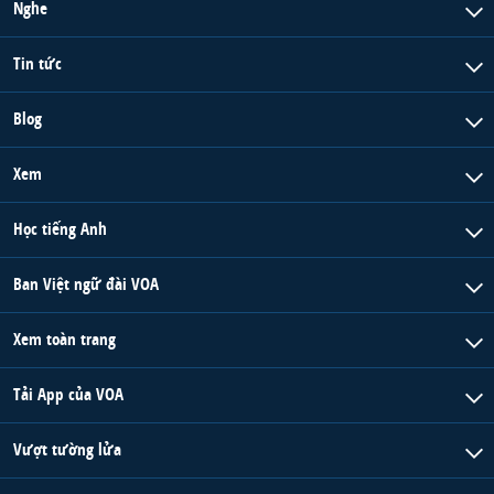
Nghe
Tin tức
Blog
Xem
Học tiếng Anh
Ban Việt ngữ đài VOA
Xem toàn trang
Tải App của VOA
Vượt tường lửa