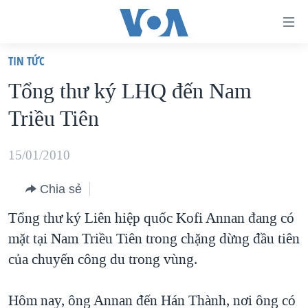
Đường
dẫn
TIN TỨC
truy
TRANG CHỦ
Tổng thư ký LHQ đến Nam
cập
VIỆT NAM
Triều Tiên
Tới
HOA KỲ
nội
BIỂN ĐÔNG
15/01/2010
dung
THẾ GIỚI
chính
Chia sẻ
BLOG
Tới
Tổng thư ký Liên hiệp quốc Kofi Annan đang có
điều
DIỄN ĐÀN
mặt tại Nam Triều Tiên trong chặng dừng đầu tiên
hướng
MỤC
của chuyến công du trong vùng.
chính
CHUYÊN ĐỀ
TỰ DO BÁO CHÍ
Đi
HỌC TIẾNG ANH
Hôm nay, ông Annan đến Hán Thành, nơi ông có
VẠCH TRẦN TIN GIẢ
CHIẾN TRANH THƯƠNG MẠI CỦA MỸ: QUÁ KHỨ VÀ HIỆN
tới