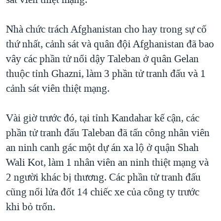
TẠI
VIDEO
"Tìm"
NGƯỜI VIỆT HẢI NGOẠI
HÀNH TRÌNH BẦU CỬ 2024
NGHE
Nhà chức trách Afghanistan cho hay trong sự cố
ĐỜI SỐNG
MỘT NĂM CHIẾN TRANH TẠI DẢI GAZA
thứ nhất, cảnh sát và quân đội Afghanistan đã bao
KINH TẾ
MẠNG XÃ HỘI
vây các phần tử nổi dậy Taleban ở quân Gelan
GIẢI MÃ VÀNH ĐAI & CON ĐƯỜNG
KHOA HỌC
thuộc tỉnh Ghazni, làm 3 phần tử tranh đấu và 1
NGÀY TỊ NẠN THẾ GIỚI
SỨC KHOẺ
cảnh sát viên thiệt mạng.
TRỊNH VĨNH BÌNH - NGƯỜI HẠ 'BÊN THẮNG CUỘC'
Ngôn ngữ khác
VĂN HOÁ
GROUND ZERO – XƯA VÀ NAY
Vài giờ trước đó, tại tỉnh Kandahar kế cận, các
THỂ THAO
CHI PHÍ CHIẾN TRANH AFGHANISTAN
phần tử tranh đấu Taleban đã tấn công nhân viên
GIÁO DỤC
an ninh canh gác một dự án xa lộ ở quận Shah
CÁC GIÁ TRỊ CỘNG HÒA Ở VIỆT NAM
Wali Kot, làm 1 nhân viên an ninh thiệt mạng và
THƯỢNG ĐỈNH TRUMP-KIM TẠI VIỆT NAM
2 người khác bị thương. Các phần tử tranh đấu
TRỊNH VĨNH BÌNH VS. CHÍNH PHỦ VIỆT NAM
cũng nổi lửa đốt 14 chiếc xe của công ty trước
NGƯ DÂN VIỆT VÀ LÀN SÓNG TRỘM HẢI SÂM
khi bỏ trốn.
BÊN KIA QUỐC LỘ: TIẾNG VỌNG TỪ NÔNG THÔN MỸ