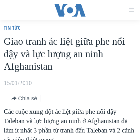
Đường
dẫn
TIN TỨC
truy
TRANG CHỦ
Giao tranh ác liệt giữa phe nổi
cập
VIỆT NAM
dậy và lực lượng an ninh
Tới
HOA KỲ
nội
Afghanistan
BIỂN ĐÔNG
dung
THẾ GIỚI
chính
15/01/2010
BLOG
Tới
Chia sẻ
điều
DIỄN ĐÀN
hướng
Các cuộc xung đột ác liệt giữa phe nổi dậy
MỤC
chính
Taleban và lực lượng an ninh ở Afghanistan đã
CHUYÊN ĐỀ
TỰ DO BÁO CHÍ
Đi
làm ít nhất 3 phần tử tranh đấu Taleban và 2 cảnh
HỌC TIẾNG ANH
VẠCH TRẦN TIN GIẢ
CHIẾN TRANH THƯƠNG MẠI CỦA MỸ: QUÁ KHỨ VÀ HIỆN
tới
sát viên thiệt mạng.