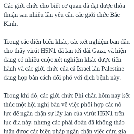
TẠI
Các giới chức cho biết cơ quan đã đạt được thỏa
VIDEO
"Tìm"
NGƯỜI VIỆT HẢI NGOẠI
HÀNH TRÌNH BẦU CỬ 2024
thuận sau nhiều lần yêu cầu các giới chức Bắc
NGHE
ĐỜI SỐNG
Kinh.
MỘT NĂM CHIẾN TRANH TẠI DẢI GAZA
KINH TẾ
MẠNG XÃ HỘI
GIẢI MÃ VÀNH ĐAI & CON ĐƯỜNG
KHOA HỌC
Trong các diễn biến khác, các xét nghiệm ban đầu
NGÀY TỊ NẠN THẾ GIỚI
cho thấy virút H5N1 đã lan tới dải Gaza, và hiện
SỨC KHOẺ
TRỊNH VĨNH BÌNH - NGƯỜI HẠ 'BÊN THẮNG CUỘC'
đang có nhiều cuộc xét nghiệm khác được tiến
Ngôn ngữ khác
VĂN HOÁ
GROUND ZERO – XƯA VÀ NAY
hành và các giới chức của cả Israel lẫn Palestine
THỂ THAO
đang họp bàn cách đối phó với dịch bệnh này.
CHI PHÍ CHIẾN TRANH AFGHANISTAN
GIÁO DỤC
CÁC GIÁ TRỊ CỘNG HÒA Ở VIỆT NAM
Trong khi đó, các giới chức Phi châu hôm nay kết
THƯỢNG ĐỈNH TRUMP-KIM TẠI VIỆT NAM
thúc một hội nghị bàn về việc phối hợp các nỗ
TRỊNH VĨNH BÌNH VS. CHÍNH PHỦ VIỆT NAM
lực để ngăn chận sự lây lan của virút H5N1 trên
NGƯ DÂN VIỆT VÀ LÀN SÓNG TRỘM HẢI SÂM
lục địa này, nhưng các phái đoàn đã không thảo
luận được các biện pháp ngăn chận việc cúm gia
BÊN KIA QUỐC LỘ: TIẾNG VỌNG TỪ NÔNG THÔN MỸ