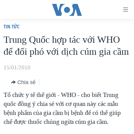
Đường
dẫn
TIN TỨC
truy
TRANG CHỦ
Trung Quốc hợp tác với WHO
cập
VIỆT NAM
để đối phó với dịch cúm gia cầm
Tới
HOA KỲ
nội
BIỂN ĐÔNG
15/01/2010
dung
THẾ GIỚI
chính
Chia sẻ
BLOG
Tới
Tổ chức y tế thế giới - WHO - cho biết Trung
điều
DIỄN ĐÀN
quốc đồng ý chia sẻ với cơ quan này các mẫu
hướng
MỤC
bệnh phẩm của gia cầm bị bệnh để có thể giúp
chính
CHUYÊN ĐỀ
TỰ DO BÁO CHÍ
chế được thuốc chủng ngừa cúm gia cầm.
Đi
HỌC TIẾNG ANH
VẠCH TRẦN TIN GIẢ
CHIẾN TRANH THƯƠNG MẠI CỦA MỸ: QUÁ KHỨ VÀ HIỆN
tới