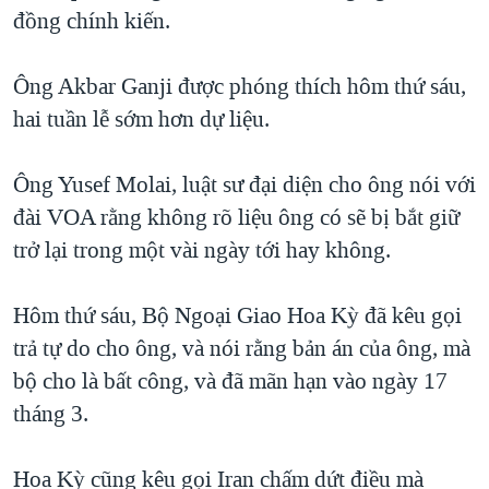
TẠI
đồng chính kiến.
VIDEO
"Tìm"
NGƯỜI VIỆT HẢI NGOẠI
HÀNH TRÌNH BẦU CỬ 2024
NGHE
ĐỜI SỐNG
Ông Akbar Ganji được phóng thích hôm thứ sáu,
MỘT NĂM CHIẾN TRANH TẠI DẢI GAZA
KINH TẾ
hai tuần lễ sớm hơn dự liệu.
MẠNG XÃ HỘI
GIẢI MÃ VÀNH ĐAI & CON ĐƯỜNG
KHOA HỌC
NGÀY TỊ NẠN THẾ GIỚI
Ông Yusef Molai, luật sư đại diện cho ông nói với
SỨC KHOẺ
TRỊNH VĨNH BÌNH - NGƯỜI HẠ 'BÊN THẮNG CUỘC'
đài VOA rằng không rõ liệu ông có sẽ bị bắt giữ
Ngôn ngữ khác
VĂN HOÁ
GROUND ZERO – XƯA VÀ NAY
trở lại trong một vài ngày tới hay không.
THỂ THAO
CHI PHÍ CHIẾN TRANH AFGHANISTAN
GIÁO DỤC
Hôm thứ sáu, Bộ Ngoại Giao Hoa Kỳ đã kêu gọi
CÁC GIÁ TRỊ CỘNG HÒA Ở VIỆT NAM
trả tự do cho ông, và nói rằng bản án của ông, mà
THƯỢNG ĐỈNH TRUMP-KIM TẠI VIỆT NAM
bộ cho là bất công, và đã mãn hạn vào ngày 17
TRỊNH VĨNH BÌNH VS. CHÍNH PHỦ VIỆT NAM
tháng 3.
NGƯ DÂN VIỆT VÀ LÀN SÓNG TRỘM HẢI SÂM
Hoa Kỳ cũng kêu gọi Iran chấm dứt điều mà
BÊN KIA QUỐC LỘ: TIẾNG VỌNG TỪ NÔNG THÔN MỸ