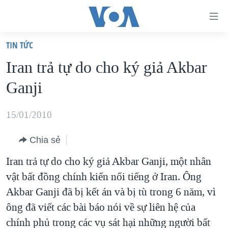
Đường
dẫn
TIN TỨC
truy
TRANG CHỦ
Iran trả tự do cho ký giả Akbar
cập
VIỆT NAM
Ganji
Tới
HOA KỲ
nội
BIỂN ĐÔNG
15/01/2010
dung
THẾ GIỚI
chính
Chia sẻ
BLOG
Tới
Iran trả tự do cho ký giả Akbar Ganji, một nhân
điều
DIỄN ĐÀN
vật bất đồng chính kiến nổi tiếng ở Iran. Ông
hướng
MỤC
Akbar Ganji đã bị kết án và bị tù trong 6 năm, vì
chính
CHUYÊN ĐỀ
TỰ DO BÁO CHÍ
ông đã viết các bài báo nói về sự liên hệ của
Đi
HỌC TIẾNG ANH
chính phủ trong các vụ sát hại những người bất
VẠCH TRẦN TIN GIẢ
CHIẾN TRANH THƯƠNG MẠI CỦA MỸ: QUÁ KHỨ VÀ HIỆN
tới