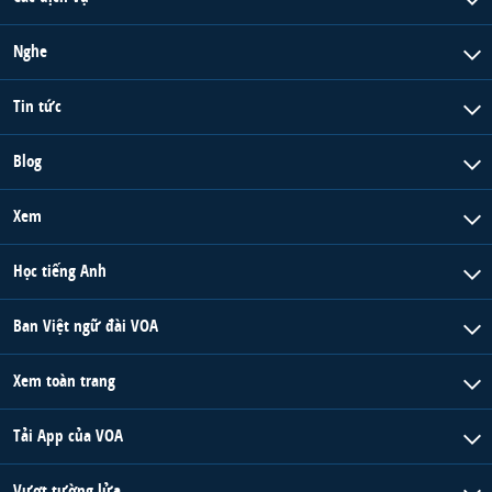
Nghe
Tin tức
Blog
Xem
Học tiếng Anh
Ban Việt ngữ đài VOA
Xem toàn trang
Tải App của VOA
Vượt tường lửa