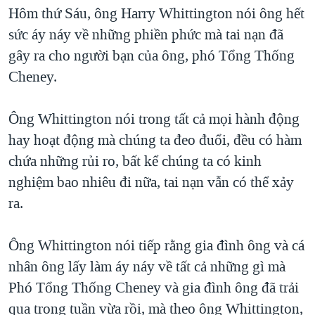
TẠI
Hôm thứ Sáu, ông Harry Whittington nói ông hết
VIDEO
"Tìm"
NGƯỜI VIỆT HẢI NGOẠI
HÀNH TRÌNH BẦU CỬ 2024
sức áy náy về những phiền phức mà tai nạn đã
NGHE
ĐỜI SỐNG
gây ra cho người bạn của ông, phó Tổng Thống
MỘT NĂM CHIẾN TRANH TẠI DẢI GAZA
KINH TẾ
Cheney.
MẠNG XÃ HỘI
GIẢI MÃ VÀNH ĐAI & CON ĐƯỜNG
KHOA HỌC
NGÀY TỊ NẠN THẾ GIỚI
Ông Whittington nói trong tất cả mọi hành động
SỨC KHOẺ
TRỊNH VĨNH BÌNH - NGƯỜI HẠ 'BÊN THẮNG CUỘC'
hay hoạt động mà chúng ta đeo đuổi, đều có hàm
Ngôn ngữ khác
VĂN HOÁ
GROUND ZERO – XƯA VÀ NAY
chứa những rủi ro, bất kể chúng ta có kinh
THỂ THAO
nghiệm bao nhiêu đi nữa, tai nạn vẫn có thể xảy
CHI PHÍ CHIẾN TRANH AFGHANISTAN
GIÁO DỤC
ra.
CÁC GIÁ TRỊ CỘNG HÒA Ở VIỆT NAM
THƯỢNG ĐỈNH TRUMP-KIM TẠI VIỆT NAM
Ông Whittington nói tiếp rằng gia đình ông và cá
TRỊNH VĨNH BÌNH VS. CHÍNH PHỦ VIỆT NAM
nhân ông lấy làm áy náy về tất cả những gì mà
NGƯ DÂN VIỆT VÀ LÀN SÓNG TRỘM HẢI SÂM
Phó Tổng Thống Cheney và gia đình ông đã trải
qua trong tuần vừa rồi, mà theo ông Whittington,
BÊN KIA QUỐC LỘ: TIẾNG VỌNG TỪ NÔNG THÔN MỸ