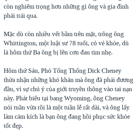
còn nghiêm trọng hơn những gì ông và gia đình
QUAN HỆ VIỆT MỸ
phải trải qua.
Mặc dù còn nhiều vết bầm trên mặt, trông ông
Whittington, một luật sư 78 tuổi, có vẻ khỏe, dù
là hôm thứ Ba ông bị lên cơn đau tim nhẹ.
Hôm thứ Sáu, Phó Tổng Thống Dick Cheney
thừa nhận những khó khăn mà ông đã phải đương
đầu, vì sự chú ý của giới truyền thông vào tai nạn
này. Phát biểu tại bang Wyoming, ông Cheney
nói tuần vừa rồi là một tuần lễ rất dài, và ông lấy
làm cảm kích là bạn ông đang hồi phục sức khỏe
tốt đẹp.