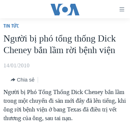
Đường
dẫn
TIN TỨC
truy
TRANG CHỦ
Người bị phó tổng thống Dick
cập
VIỆT NAM
Cheney bắn lầm rời bệnh viện
Tới
HOA KỲ
nội
BIỂN ĐÔNG
14/01/2010
dung
THẾ GIỚI
chính
Chia sẻ
BLOG
Tới
Người bị Phó Tổng Thống Dick Cheney bắn lầm
điều
DIỄN ĐÀN
trong một chuyến đi săn mới đây đã lên tiếng, khi
hướng
MỤC
ông rời bệnh viện ở bang Texas đã điều trị vết
chính
CHUYÊN ĐỀ
TỰ DO BÁO CHÍ
thương của ông, sau tai nạn.
Đi
HỌC TIẾNG ANH
VẠCH TRẦN TIN GIẢ
CHIẾN TRANH THƯƠNG MẠI CỦA MỸ: QUÁ KHỨ VÀ HIỆN
tới