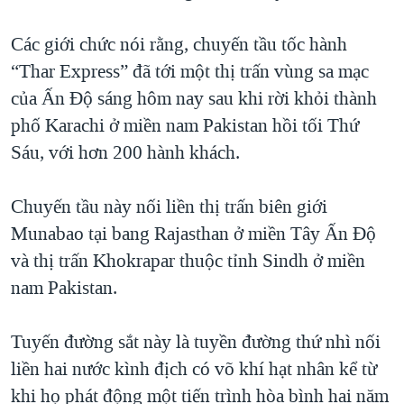
TẠI
VIDEO
"Tìm"
NGƯỜI VIỆT HẢI NGOẠI
HÀNH TRÌNH BẦU CỬ 2024
Các giới chức nói rằng, chuyến tầu tốc hành
NGHE
ĐỜI SỐNG
“Thar Express” đã tới một thị trấn vùng sa mạc
MỘT NĂM CHIẾN TRANH TẠI DẢI GAZA
KINH TẾ
của Ấn Độ sáng hôm nay sau khi rời khỏi thành
MẠNG XÃ HỘI
GIẢI MÃ VÀNH ĐAI & CON ĐƯỜNG
KHOA HỌC
phố Karachi ở miền nam Pakistan hồi tối Thứ
NGÀY TỊ NẠN THẾ GIỚI
Sáu, với hơn 200 hành khách.
SỨC KHOẺ
TRỊNH VĨNH BÌNH - NGƯỜI HẠ 'BÊN THẮNG CUỘC'
Ngôn ngữ khác
VĂN HOÁ
GROUND ZERO – XƯA VÀ NAY
Chuyến tầu này nối liền thị trấn biên giới
THỂ THAO
Munabao tại bang Rajasthan ở miền Tây Ấn Độ
CHI PHÍ CHIẾN TRANH AFGHANISTAN
GIÁO DỤC
và thị trấn Khokrapar thuộc tỉnh Sindh ở miền
CÁC GIÁ TRỊ CỘNG HÒA Ở VIỆT NAM
nam Pakistan.
THƯỢNG ĐỈNH TRUMP-KIM TẠI VIỆT NAM
TRỊNH VĨNH BÌNH VS. CHÍNH PHỦ VIỆT NAM
Tuyến đường sắt này là tuyền đường thứ nhì nối
NGƯ DÂN VIỆT VÀ LÀN SÓNG TRỘM HẢI SÂM
liền hai nước kình địch có võ khí hạt nhân kể từ
khi họ phát động một tiến trình hòa bình hai năm
BÊN KIA QUỐC LỘ: TIẾNG VỌNG TỪ NÔNG THÔN MỸ