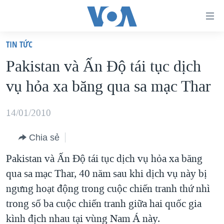
Đường
dẫn
TIN TỨC
truy
TRANG CHỦ
Pakistan và Ấn Độ tái tục dịch
cập
VIỆT NAM
vụ hỏa xa băng qua sa mạc Thar
Tới
HOA KỲ
nội
BIỂN ĐÔNG
14/01/2010
dung
THẾ GIỚI
chính
Chia sẻ
BLOG
Tới
Pakistan và Ấn Độ tái tục dịch vụ hỏa xa băng
điều
DIỄN ĐÀN
qua sa mạc Thar, 40 năm sau khi dịch vụ này bị
hướng
MỤC
ngưng hoạt động trong cuộc chiến tranh thứ nhì
chính
CHUYÊN ĐỀ
TỰ DO BÁO CHÍ
trong số ba cuộc chiến tranh giữa hai quốc gia
Đi
HỌC TIẾNG ANH
kình địch nhau tại vùng Nam Á này.
VẠCH TRẦN TIN GIẢ
CHIẾN TRANH THƯƠNG MẠI CỦA MỸ: QUÁ KHỨ VÀ HIỆN
tới