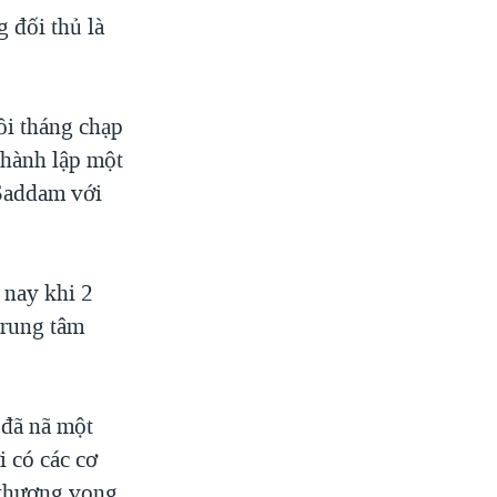
 đối thủ là
ồi tháng chạp
thành lập một
 Saddam với
 nay khi 2
trung tâm
 đã nã một
 có các cơ
 thương vong.