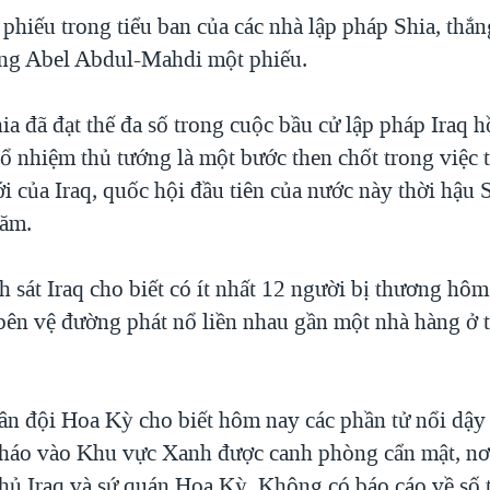
hiếu trong tiểu ban của các nhà lập pháp Shia, thắng
ng Abel Abdul-Mahdi một phiếu.
a đã đạt thế đa số trong cuộc bầu cử lập pháp Iraq h
ổ nhiệm thủ tướng là một bước then chốt trong việc 
i của Iraq, quốc hội đầu tiên của nước này thời hậu
năm.
h sát Iraq cho biết có ít nhất 12 người bị thương hôm
bên vệ đường phát nổ liền nhau gần một nhà hàng ở 
ân đội Hoa Kỳ cho biết hôm nay các phần tử nổi dậy
pháo vào Khu vực Xanh được canh phòng cẩn mật, nơi
hủ Iraq và sứ quán Hoa Kỳ. Không có báo cáo về số