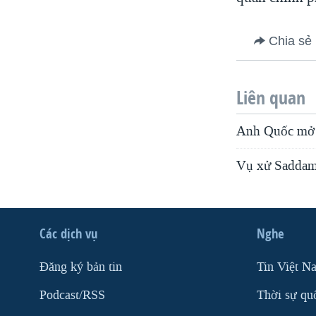
VIỆT NAM
NGƯ DÂN VIỆT VÀ LÀN SÓNG
Chia sẻ
TRỘM HẢI SÂM
BÊN KIA QUỐC LỘ: TIẾNG VỌNG
Liên quan
TỪ NÔNG THÔN MỸ
QUAN HỆ VIỆT MỸ
Anh Quốc mở đ
Vụ xử Saddam 
Các dịch vụ
Nghe
Ðăng ký bản tin
Tin Việt N
Podcast/RSS
Thời sự qu