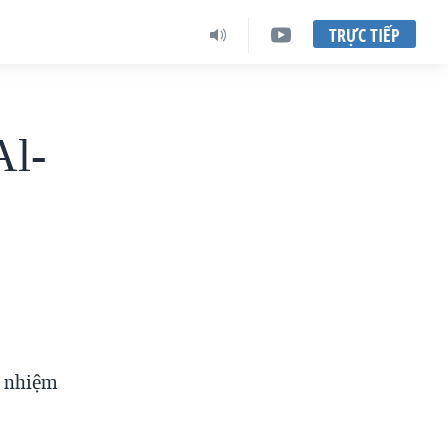
TRỰC TIẾP
Al-
g nhiệm