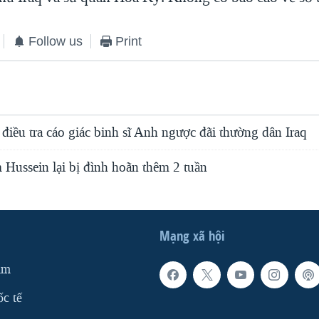
Follow us
Print
iều tra cáo giác binh sĩ Anh ngược đãi thường dân Iraq
Hussein lại bị đình hoãn thêm 2 tuần
Mạng xã hội
am
ốc tế