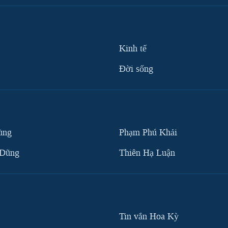
Kinh tế
Ðời sống
ùng
Phạm Phú Khải
 Dũng
Thiên Hạ Luận
Tin vắn Hoa Kỳ