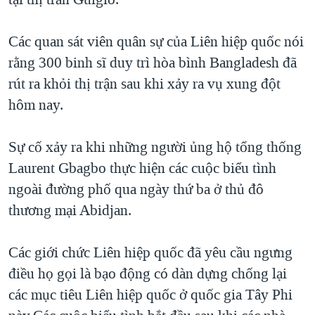
TẠI
VIDEO
"Tìm"
NGƯỜI VIỆT HẢI NGOẠI
HÀNH TRÌNH BẦU CỬ 2024
NGHE
Các quan sát viên quân sự của Liên hiệp quốc nói
ĐỜI SỐNG
MỘT NĂM CHIẾN TRANH TẠI DẢI GAZA
rằng 300 binh sĩ duy trì hòa bình Bangladesh đã
KINH TẾ
MẠNG XÃ HỘI
rút ra khỏi thị trận sau khi xảy ra vụ xung đột
GIẢI MÃ VÀNH ĐAI & CON ĐƯỜNG
KHOA HỌC
hôm nay.
NGÀY TỊ NẠN THẾ GIỚI
SỨC KHOẺ
TRỊNH VĨNH BÌNH - NGƯỜI HẠ 'BÊN THẮNG CUỘC'
Ngôn ngữ khác
VĂN HOÁ
Sự cố xảy ra khi những người ủng hộ tổng thống
GROUND ZERO – XƯA VÀ NAY
Laurent Gbagbo thực hiện các cuộc biểu tình
THỂ THAO
CHI PHÍ CHIẾN TRANH AFGHANISTAN
ngoài đường phố qua ngày thứ ba ở thủ đô
GIÁO DỤC
thương mại Abidjan.
CÁC GIÁ TRỊ CỘNG HÒA Ở VIỆT NAM
THƯỢNG ĐỈNH TRUMP-KIM TẠI VIỆT NAM
Các giới chức Liên hiệp quốc đã yêu cầu ngưng
TRỊNH VĨNH BÌNH VS. CHÍNH PHỦ VIỆT NAM
điều họ gọi là bạo động có dàn dựng chống lại
NGƯ DÂN VIỆT VÀ LÀN SÓNG TRỘM HẢI SÂM
các mục tiêu Liên hiệp quốc ở quốc gia Tây Phi
BÊN KIA QUỐC LỘ: TIẾNG VỌNG TỪ NÔNG THÔN MỸ