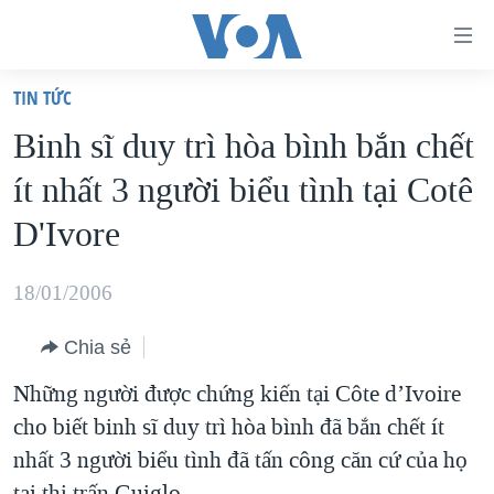
Đường
dẫn
TIN TỨC
truy
TRANG CHỦ
Binh sĩ duy trì hòa bình bắn chết
cập
VIỆT NAM
ít nhất 3 người biểu tình tại Cotê
Tới
HOA KỲ
nội
D'Ivore
BIỂN ĐÔNG
dung
THẾ GIỚI
chính
18/01/2006
BLOG
Tới
Chia sẻ
điều
DIỄN ĐÀN
hướng
Những người được chứng kiến tại Côte d’Ivoire
MỤC
chính
cho biết binh sĩ duy trì hòa bình đã bắn chết ít
CHUYÊN ĐỀ
TỰ DO BÁO CHÍ
Đi
nhất 3 người biểu tình đã tấn công căn cứ của họ
HỌC TIẾNG ANH
VẠCH TRẦN TIN GIẢ
CHIẾN TRANH THƯƠNG MẠI CỦA MỸ: QUÁ KHỨ VÀ HIỆN
tới
tại thị trấn Guiglo.