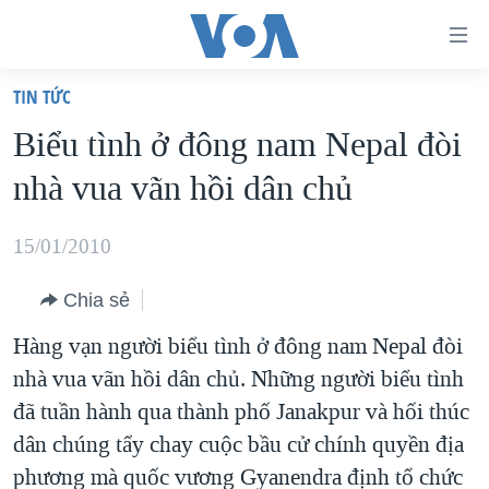
Đường
dẫn
TIN TỨC
truy
TRANG CHỦ
Biểu tình ở đông nam Nepal đòi
cập
VIỆT NAM
nhà vua vãn hồi dân chủ
Tới
HOA KỲ
nội
BIỂN ĐÔNG
15/01/2010
dung
THẾ GIỚI
chính
Chia sẻ
BLOG
Tới
Hàng vạn người biểu tình ở đông nam Nepal đòi
điều
DIỄN ĐÀN
nhà vua vãn hồi dân chủ. Những người biểu tình
hướng
MỤC
đã tuần hành qua thành phố Janakpur và hối thúc
chính
CHUYÊN ĐỀ
TỰ DO BÁO CHÍ
dân chúng tẩy chay cuộc bầu cử chính quyền địa
Đi
HỌC TIẾNG ANH
phương mà quốc vương Gyanendra định tổ chức
VẠCH TRẦN TIN GIẢ
CHIẾN TRANH THƯƠNG MẠI CỦA MỸ: QUÁ KHỨ VÀ HIỆN
tới