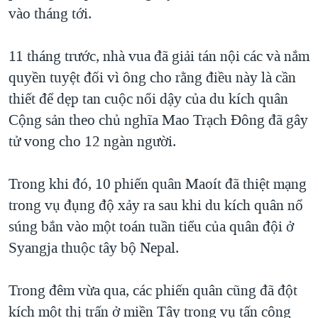
TẠI
vào tháng tới.
VIDEO
"Tìm"
NGƯỜI VIỆT HẢI NGOẠI
HÀNH TRÌNH BẦU CỬ 2024
NGHE
ĐỜI SỐNG
11 tháng trước, nhà vua đã giải tán nội các và nắm
MỘT NĂM CHIẾN TRANH TẠI DẢI GAZA
KINH TẾ
quyền tuyệt đối vì ông cho rằng điều này là cần
MẠNG XÃ HỘI
GIẢI MÃ VÀNH ĐAI & CON ĐƯỜNG
KHOA HỌC
thiết để dẹp tan cuộc nổi dậy của du kích quân
NGÀY TỊ NẠN THẾ GIỚI
Cộng sản theo chủ nghĩa Mao Trạch Đông đã gây
SỨC KHOẺ
TRỊNH VĨNH BÌNH - NGƯỜI HẠ 'BÊN THẮNG CUỘC'
tử vong cho 12 ngàn người.
Ngôn ngữ khác
VĂN HOÁ
GROUND ZERO – XƯA VÀ NAY
THỂ THAO
Trong khi đó, 10 phiến quân Maoít đã thiệt mạng
CHI PHÍ CHIẾN TRANH AFGHANISTAN
GIÁO DỤC
trong vụ đụng độ xảy ra sau khi du kích quân nổ
CÁC GIÁ TRỊ CỘNG HÒA Ở VIỆT NAM
súng bắn vào một toán tuần tiểu của quân đội ở
THƯỢNG ĐỈNH TRUMP-KIM TẠI VIỆT NAM
Syangja thuộc tây bộ Nepal.
TRỊNH VĨNH BÌNH VS. CHÍNH PHỦ VIỆT NAM
NGƯ DÂN VIỆT VÀ LÀN SÓNG TRỘM HẢI SÂM
Trong đêm vừa qua, các phiến quân cũng đã đột
kích một thị trấn ở miền Tây trong vụ tấn công
BÊN KIA QUỐC LỘ: TIẾNG VỌNG TỪ NÔNG THÔN MỸ