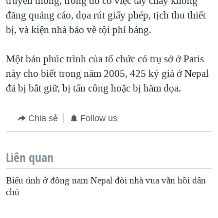
truyền thông, trong đó có việc tẩy chay không
đăng quảng cáo, dọa rút giấy phép, tịch thu thiết
QUAN HỆ VIỆT MỸ
bị, và kiện nhà báo về tội phỉ báng.
Một bản phúc trình của tổ chức có trụ sở ở Paris
này cho biết trong năm 2005, 425 ký giả ở Nepal
đã bị bắt giữ, bị tấn công hoặc bị hăm dọa.
Chia sẻ
Follow us
Liên quan
Biểu tình ở đông nam Nepal đòi nhà vua vãn hồi dân
chủ