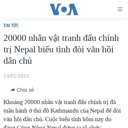
Đường
dẫn
TIN TỨC
truy
TRANG CHỦ
20000 nhân vật tranh đấu chính
cập
VIỆT NAM
trị Nepal biểu tình đòi vãn hồi
Tới
HOA KỲ
nội
dân chủ
BIỂN ĐÔNG
dung
THẾ GIỚI
chính
14/01/2010
BLOG
Tới
Chia sẻ
điều
DIỄN ĐÀN
hướng
Khoảng 20000 nhân vật tranh đấu chính trị đã
MỤC
chính
tuần hành ở thủ đô Kathmandu của Nepal để đòi
CHUYÊN ĐỀ
TỰ DO BÁO CHÍ
Đi
vãn hồi dân chủ. Cuộc biểu tình hôm nay do
HỌC TIẾNG ANH
VẠCH TRẦN TIN GIẢ
CHIẾN TRANH THƯƠNG MẠI CỦA MỸ: QUÁ KHỨ VÀ HIỆN
tới
đảng Công Nông Nepal đứng ra tổ chức.