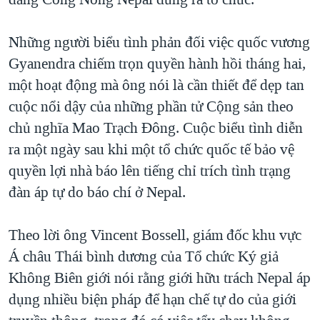
TẠI
VIDEO
"Tìm"
NGƯỜI VIỆT HẢI NGOẠI
HÀNH TRÌNH BẦU CỬ 2024
NGHE
Những người biểu tình phản đối việc quốc vương
ĐỜI SỐNG
MỘT NĂM CHIẾN TRANH TẠI DẢI GAZA
Gyanendra chiếm trọn quyền hành hồi tháng hai,
KINH TẾ
MẠNG XÃ HỘI
một hoạt động mà ông nói là cần thiết để dẹp tan
GIẢI MÃ VÀNH ĐAI & CON ĐƯỜNG
KHOA HỌC
cuộc nổi dậy của những phần tử Cộng sản theo
NGÀY TỊ NẠN THẾ GIỚI
SỨC KHOẺ
chủ nghĩa Mao Trạch Đông. Cuộc biểu tình diễn
TRỊNH VĨNH BÌNH - NGƯỜI HẠ 'BÊN THẮNG CUỘC'
Ngôn ngữ khác
VĂN HOÁ
ra một ngày sau khi một tổ chức quốc tế bảo vệ
GROUND ZERO – XƯA VÀ NAY
quyền lợi nhà báo lên tiếng chỉ trích tình trạng
THỂ THAO
CHI PHÍ CHIẾN TRANH AFGHANISTAN
đàn áp tự do báo chí ở Nepal.
GIÁO DỤC
CÁC GIÁ TRỊ CỘNG HÒA Ở VIỆT NAM
Theo lời ông Vincent Bossell, giám đốc khu vực
THƯỢNG ĐỈNH TRUMP-KIM TẠI VIỆT NAM
Á châu Thái bình dương của Tổ chức Ký giả
TRỊNH VĨNH BÌNH VS. CHÍNH PHỦ VIỆT NAM
Không Biên giới nói rằng giới hữu trách Nepal áp
NGƯ DÂN VIỆT VÀ LÀN SÓNG TRỘM HẢI SÂM
dụng nhiều biện pháp để hạn chế tự do của giới
BÊN KIA QUỐC LỘ: TIẾNG VỌNG TỪ NÔNG THÔN MỸ