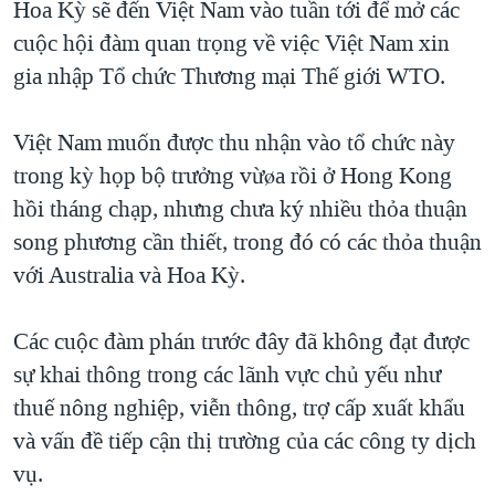
Hoa Kỳ sẽ đến Việt Nam vào tuần tới để mở các
TẠI
VIDEO
"Tìm"
NGƯỜI VIỆT HẢI NGOẠI
cuộc hội đàm quan trọng về việc Việt Nam xin
HÀNH TRÌNH BẦU CỬ 2024
NGHE
ĐỜI SỐNG
gia nhập Tổ chức Thương mại Thế giới WTO.
MỘT NĂM CHIẾN TRANH TẠI DẢI GAZA
KINH TẾ
MẠNG XÃ HỘI
GIẢI MÃ VÀNH ĐAI & CON ĐƯỜNG
Việt Nam muốn được thu nhận vào tổ chức này
KHOA HỌC
NGÀY TỊ NẠN THẾ GIỚI
trong kỳ họp bộ trưởng vừøa rồi ở Hong Kong
SỨC KHOẺ
hồi tháng chạp, nhưng chưa ký nhiều thỏa thuận
TRỊNH VĨNH BÌNH - NGƯỜI HẠ 'BÊN THẮNG CUỘC'
Ngôn ngữ khác
VĂN HOÁ
song phương cần thiết, trong đó có các thỏa thuận
GROUND ZERO – XƯA VÀ NAY
THỂ THAO
với Australia và Hoa Kỳ.
CHI PHÍ CHIẾN TRANH AFGHANISTAN
GIÁO DỤC
CÁC GIÁ TRỊ CỘNG HÒA Ở VIỆT NAM
Các cuộc đàm phán trước đây đã không đạt được
THƯỢNG ĐỈNH TRUMP-KIM TẠI VIỆT NAM
sự khai thông trong các lãnh vực chủ yếu như
thuế nông nghiệp, viễn thông, trợ cấp xuất khẩu
TRỊNH VĨNH BÌNH VS. CHÍNH PHỦ VIỆT NAM
và vấn đề tiếp cận thị trường của các công ty dịch
NGƯ DÂN VIỆT VÀ LÀN SÓNG TRỘM HẢI SÂM
vụ.
BÊN KIA QUỐC LỘ: TIẾNG VỌNG TỪ NÔNG THÔN MỸ