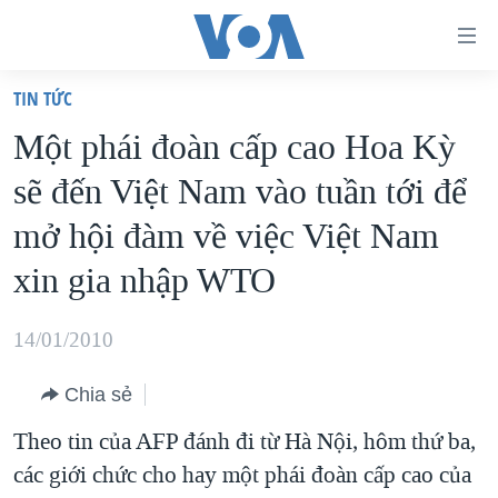
Đường
dẫn
TIN TỨC
truy
TRANG CHỦ
Một phái đoàn cấp cao Hoa Kỳ
cập
VIỆT NAM
sẽ đến Việt Nam vào tuần tới để
Tới
HOA KỲ
nội
mở hội đàm về việc Việt Nam
BIỂN ĐÔNG
dung
xin gia nhập WTO
THẾ GIỚI
chính
BLOG
Tới
14/01/2010
điều
DIỄN ĐÀN
hướng
Chia sẻ
MỤC
chính
Theo tin của AFP đánh đi từ Hà Nội, hôm thứ ba,
CHUYÊN ĐỀ
TỰ DO BÁO CHÍ
Đi
các giới chức cho hay một phái đoàn cấp cao của
HỌC TIẾNG ANH
VẠCH TRẦN TIN GIẢ
CHIẾN TRANH THƯƠNG MẠI CỦA MỸ: QUÁ KHỨ VÀ HIỆN
tới