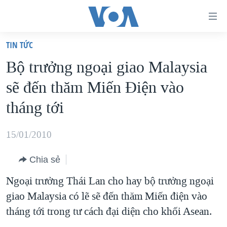
Đường
dẫn
TIN TỨC
truy
TRANG CHỦ
Bộ trưởng ngoại giao Malaysia
cập
VIỆT NAM
sẽ đến thăm Miến Ðiện vào
Tới
HOA KỲ
nội
tháng tới
BIỂN ĐÔNG
dung
THẾ GIỚI
chính
15/01/2010
BLOG
Tới
Chia sẻ
điều
DIỄN ĐÀN
hướng
Ngoại trưởng Thái Lan cho hay bộ trưởng ngoại
MỤC
chính
giao Malaysia có lẽ sẽ đến thăm Miến điện vào
CHUYÊN ĐỀ
TỰ DO BÁO CHÍ
Đi
tháng tới trong tư cách đại diện cho khối Asean.
HỌC TIẾNG ANH
VẠCH TRẦN TIN GIẢ
CHIẾN TRANH THƯƠNG MẠI CỦA MỸ: QUÁ KHỨ VÀ HIỆN
tới