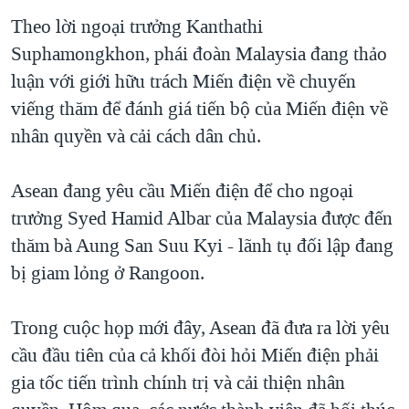
TẠI
VIDEO
"Tìm"
NGƯỜI VIỆT HẢI NGOẠI
Theo lời ngoại trưởng Kanthathi
HÀNH TRÌNH BẦU CỬ 2024
NGHE
Suphamongkhon, phái đoàn Malaysia đang thảo
ĐỜI SỐNG
MỘT NĂM CHIẾN TRANH TẠI DẢI GAZA
luận với giới hữu trách Miến điện về chuyến
KINH TẾ
MẠNG XÃ HỘI
viếng thăm để đánh giá tiến bộ của Miến điện về
GIẢI MÃ VÀNH ĐAI & CON ĐƯỜNG
KHOA HỌC
nhân quyền và cải cách dân chủ.
NGÀY TỊ NẠN THẾ GIỚI
SỨC KHOẺ
TRỊNH VĨNH BÌNH - NGƯỜI HẠ 'BÊN THẮNG CUỘC'
Ngôn ngữ khác
VĂN HOÁ
Asean đang yêu cầu Miến điện để cho ngoại
GROUND ZERO – XƯA VÀ NAY
trưởng Syed Hamid Albar của Malaysia được đến
THỂ THAO
CHI PHÍ CHIẾN TRANH AFGHANISTAN
thăm bà Aung San Suu Kyi - lãnh tụ đối lập đang
GIÁO DỤC
bị giam lỏng ở Rangoon.
CÁC GIÁ TRỊ CỘNG HÒA Ở VIỆT NAM
THƯỢNG ĐỈNH TRUMP-KIM TẠI VIỆT NAM
Trong cuộc họp mới đây, Asean đã đưa ra lời yêu
TRỊNH VĨNH BÌNH VS. CHÍNH PHỦ VIỆT NAM
cầu đầu tiên của cả khối đòi hỏi Miến điện phải
NGƯ DÂN VIỆT VÀ LÀN SÓNG TRỘM HẢI SÂM
gia tốc tiến trình chính trị và cải thiện nhân
BÊN KIA QUỐC LỘ: TIẾNG VỌNG TỪ NÔNG THÔN MỸ