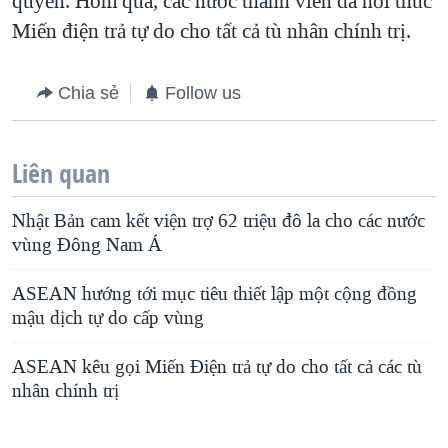
quyền. Hôm qua, các nước thành viên đã hối thúc
Miến điện trả tự do cho tất cả tù nhân chính trị.
QUAN HỆ VIỆT MỸ
Chia sẻ
Follow us
Liên quan
Nhật Bản cam kết viện trợ 62 triệu đô la cho các nước
vùng Đông Nam Á
ASEAN hướng tới mục tiêu thiết lập một cộng đồng
mậu dịch tự do cấp vùng
ASEAN kêu gọi Miến Điện trả tự do cho tất cả các tù
nhân chính trị