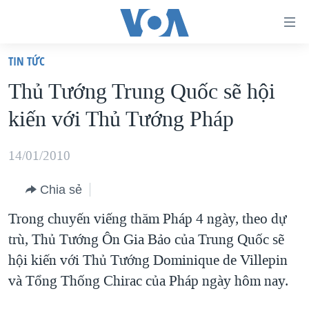
Đường
dẫn
TIN TỨC
truy
TRANG CHỦ
Thủ Tướng Trung Quốc sẽ hội
cập
VIỆT NAM
kiến với Thủ Tướng Pháp
Tới
HOA KỲ
nội
BIỂN ĐÔNG
14/01/2010
dung
THẾ GIỚI
chính
Chia sẻ
BLOG
Tới
Trong chuyến viếng thăm Pháp 4 ngày, theo dự
điều
DIỄN ĐÀN
trù, Thủ Tướng Ôn Gia Bảo của Trung Quốc sẽ
hướng
MỤC
hội kiến với Thủ Tướng Dominique de Villepin
chính
CHUYÊN ĐỀ
TỰ DO BÁO CHÍ
và Tổng Thống Chirac của Pháp ngày hôm nay.
Đi
HỌC TIẾNG ANH
VẠCH TRẦN TIN GIẢ
CHIẾN TRANH THƯƠNG MẠI CỦA MỸ: QUÁ KHỨ VÀ HIỆN
tới