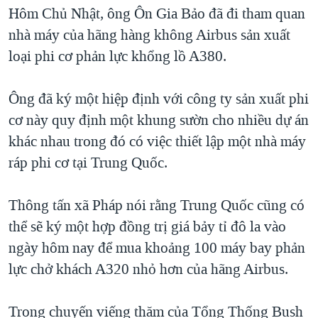
TẠI
Hôm Chủ Nhật, ông Ôn Gia Bảo đã đi tham quan
VIDEO
"Tìm"
NGƯỜI VIỆT HẢI NGOẠI
HÀNH TRÌNH BẦU CỬ 2024
nhà máy của hãng hàng không Airbus sản xuất
NGHE
ĐỜI SỐNG
loại phi cơ phản lực khổng lồ A380.
MỘT NĂM CHIẾN TRANH TẠI DẢI GAZA
KINH TẾ
MẠNG XÃ HỘI
GIẢI MÃ VÀNH ĐAI & CON ĐƯỜNG
KHOA HỌC
Ông đã ký một hiệp định với công ty sản xuất phi
NGÀY TỊ NẠN THẾ GIỚI
cơ này quy định một khung sườn cho nhiều dự án
SỨC KHOẺ
TRỊNH VĨNH BÌNH - NGƯỜI HẠ 'BÊN THẮNG CUỘC'
khác nhau trong đó có việc thiết lập một nhà máy
Ngôn ngữ khác
VĂN HOÁ
GROUND ZERO – XƯA VÀ NAY
ráp phi cơ tại Trung Quốc.
THỂ THAO
CHI PHÍ CHIẾN TRANH AFGHANISTAN
GIÁO DỤC
Thông tấn xã Pháp nói rằng Trung Quốc cũng có
CÁC GIÁ TRỊ CỘNG HÒA Ở VIỆT NAM
thể sẽ ký một hợp đồng trị giá bảy tỉ đô la vào
THƯỢNG ĐỈNH TRUMP-KIM TẠI VIỆT NAM
ngày hôm nay để mua khoảng 100 máy bay phản
TRỊNH VĨNH BÌNH VS. CHÍNH PHỦ VIỆT NAM
lực chở khách A320 nhỏ hơn của hãng Airbus.
NGƯ DÂN VIỆT VÀ LÀN SÓNG TRỘM HẢI SÂM
Trong chuyến viếng thăm của Tổng Thống Bush
BÊN KIA QUỐC LỘ: TIẾNG VỌNG TỪ NÔNG THÔN MỸ