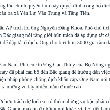
ong lúc chính quyền tỉnh này quyết định công bố dịc
 bàn ba xã Yên Lư, Vân Trung và Tăng Tiến.
ấn AP trích lời ông Nguyễn Đăng Khoa, Phó chủ tịc
 Bắc giang nói rằng giới hữu trách đã áp dụng tất c
t để dập tắt ổ dịch. Ông cho biết hơn 3000 gia cầm đã
ăn Năm, Phó cục trưởng Cục Thú y của Bộ Nông ng
 này đã phái cán bộ đến Bắc giang để hướng dẫn việc
iện pháp phòng chống dịch khẩn cấp. Ông Năm nói 
 ra những vụ lây nhiễm nằm ở mức cao.
ới hữu trách dự kiến sẽ có thêm những vụ bộc phát c
ắc Giang, mà còn ở những nơi khác, vì thời tiết lạnh