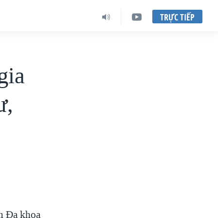
TRỰC TIẾP
gia
ư,
ện Đa khoa