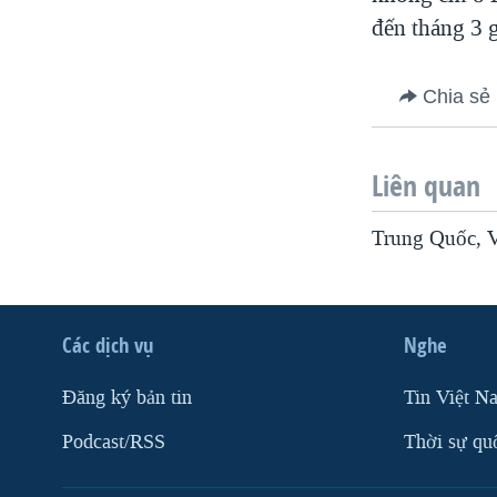
đến tháng 3 g
VIỆT NAM
NGƯ DÂN VIỆT VÀ LÀN SÓNG
TRỘM HẢI SÂM
Chia sẻ
BÊN KIA QUỐC LỘ: TIẾNG VỌNG
TỪ NÔNG THÔN MỸ
Liên quan
QUAN HỆ VIỆT MỸ
Trung Quốc, V
Các dịch vụ
Nghe
Ðăng ký bản tin
Tin Việt N
Podcast/RSS
Thời sự qu