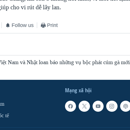
iúp cho vi rút dễ lây lan.
Follow us
Print
iệt Nam và Nhật loan báo những vụ bộc phát cúm gà mới
Mạng xã hội
am
ốc tế