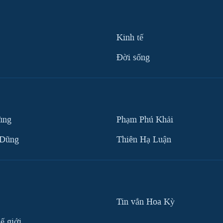
Kinh tế
Ðời sống
ùng
Phạm Phú Khải
 Dũng
Thiên Hạ Luận
Tin vắn Hoa Kỳ
ế giới