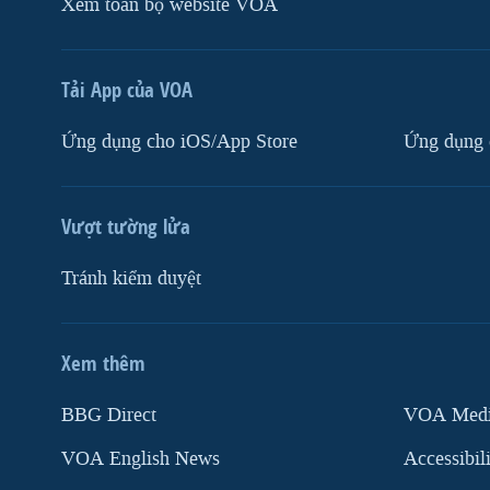
Xem toàn bộ website VOA
Tải App của VOA
Ứng dụng cho iOS/App Store
Ứng dụng 
Vượt tường lửa
Tránh kiểm duyệt
Xem thêm
MẠNG XÃ HỘI
BBG Direct
VOA Media
VOA English News
Accessibil
Ngôn ngữ khác