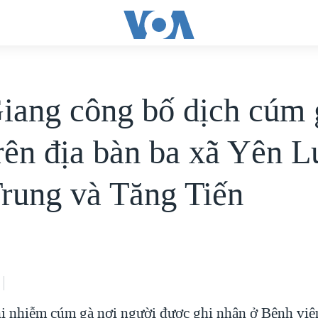
iang công bố dịch cúm 
rên địa bàn ba xã Yên L
rung và Tăng Tiến
hi nhiễm cúm gà nơi người được ghi nhận ở Bệnh vi