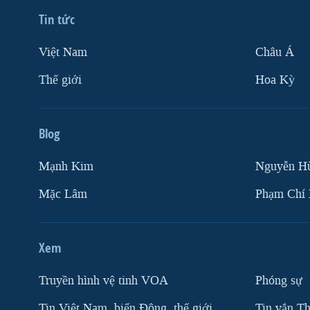
Tin tức
Việt Nam
Châu Á
Thế giới
Hoa Kỳ
Blog
Mạnh Kim
Nguyễn H
Mặc Lâm
Phạm Chí
Xem
Truyền hình vệ tinh VOA
Phóng sự
Tin Việt Nam, biển Đông, thế giới
Tin vắn Th