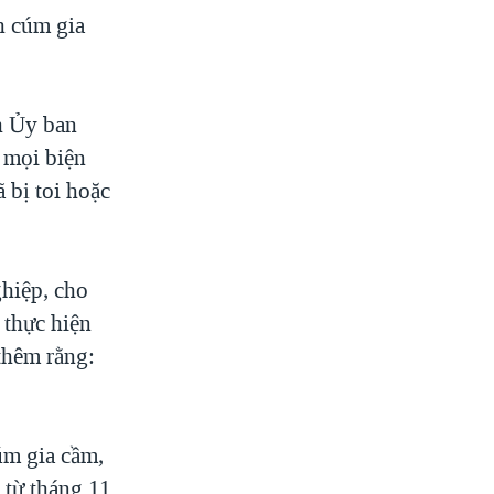
h cúm gia
h Ủy ban
ả mọi biện
 bị toi hoặc
hiệp, cho
 thực hiện
thêm rằng:
úm gia cầm,
 từ tháng 11