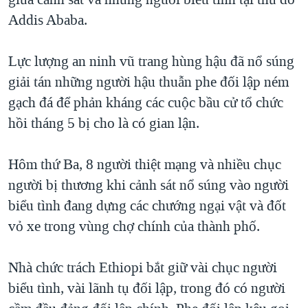
TẠI
VIDEO
"Tìm"
NGƯỜI VIỆT HẢI NGOẠI
Addis Ababa.
HÀNH TRÌNH BẦU CỬ 2024
NGHE
ĐỜI SỐNG
MỘT NĂM CHIẾN TRANH TẠI DẢI GAZA
Lực lượng an ninh vũ trang hùng hậu đã nổ súng
KINH TẾ
MẠNG XÃ HỘI
giải tán những người hậu thuẫn phe đối lập ném
GIẢI MÃ VÀNH ĐAI & CON ĐƯỜNG
KHOA HỌC
gạch đá để phản kháng các cuộc bầu cử tổ chức
NGÀY TỊ NẠN THẾ GIỚI
SỨC KHOẺ
hồi tháng 5 bị cho là có gian lận.
TRỊNH VĨNH BÌNH - NGƯỜI HẠ 'BÊN THẮNG CUỘC'
Ngôn ngữ khác
VĂN HOÁ
GROUND ZERO – XƯA VÀ NAY
Hôm thứ Ba, 8 người thiệt mạng và nhiều chục
THỂ THAO
CHI PHÍ CHIẾN TRANH AFGHANISTAN
người bị thương khi cảnh sát nổ súng vào người
GIÁO DỤC
biểu tình đang dựng các chướng ngại vật và đốt
CÁC GIÁ TRỊ CỘNG HÒA Ở VIỆT NAM
vỏ xe trong vùng chợ chính của thành phố.
THƯỢNG ĐỈNH TRUMP-KIM TẠI VIỆT NAM
TRỊNH VĨNH BÌNH VS. CHÍNH PHỦ VIỆT NAM
Nhà chức trách Ethiopi bắt giữ vài chục người
NGƯ DÂN VIỆT VÀ LÀN SÓNG TRỘM HẢI SÂM
biểu tình, vài lãnh tụ đối lập, trong đó có người
BÊN KIA QUỐC LỘ: TIẾNG VỌNG TỪ NÔNG THÔN MỸ