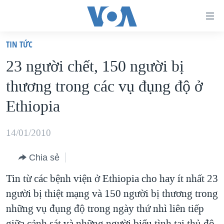
Đường
dẫn
TIN TỨC
truy
TRANG CHỦ
23 người chết, 150 người bị
cập
VIỆT NAM
thương trong các vụ đụng độ ở
Tới
HOA KỲ
nội
Ethiopia
BIỂN ĐÔNG
dung
THẾ GIỚI
chính
14/01/2010
BLOG
Tới
Chia sẻ
điều
DIỄN ĐÀN
hướng
Tin từ các bệnh viện ở Ethiopia cho hay ít nhất 23
MỤC
chính
người bị thiệt mạng và 150 người bị thương trong
CHUYÊN ĐỀ
TỰ DO BÁO CHÍ
Đi
những vụ đụng độ trong ngày thứ nhì liên tiếp
HỌC TIẾNG ANH
VẠCH TRẦN TIN GIẢ
CHIẾN TRANH THƯƠNG MẠI CỦA MỸ: QUÁ KHỨ VÀ HIỆN
tới
giữa cảnh sát và những người biểu tình tại thủ đô