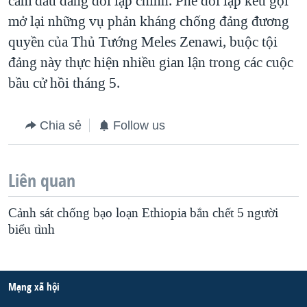
cầm đầu đảng đối lập chính. Phe đối lập kêu gọi
mở lại những vụ phản kháng chống đảng đương
QUAN HỆ VIỆT MỸ
quyền của Thủ Tướng Meles Zenawi, buộc tội
đảng này thực hiện nhiều gian lận trong các cuộc
bầu cử hồi tháng 5.
Chia sẻ
Follow us
Liên quan
Cảnh sát chống bạo loạn Ethiopia bắn chết 5 người
biểu tình
Mạng xã hội