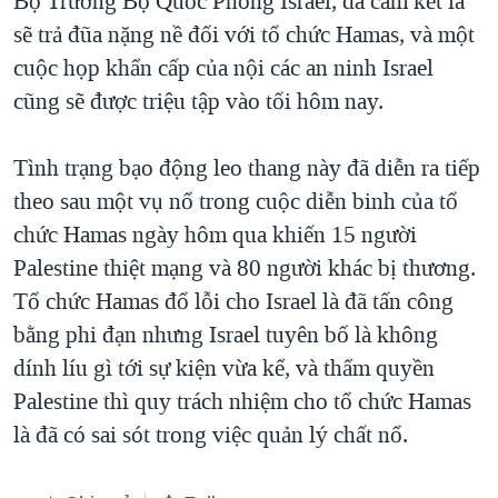
Bộ Trưởng Bộ Quốc Phòng Israel, đã cam kết là
sẽ trả đũa nặng nề đối với tổ chức Hamas, và một
QUAN HỆ VIỆT MỸ
cuộc họp khẩn cấp của nội các an ninh Israel
cũng sẽ được triệu tập vào tối hôm nay.
Tình trạng bạo động leo thang này đã diễn ra tiếp
theo sau một vụ nổ trong cuộc diễn binh của tổ
chức Hamas ngày hôm qua khiến 15 người
Palestine thiệt mạng và 80 người khác bị thương.
Tổ chức Hamas đổ lỗi cho Israel là đã tấn công
bằng phi đạn nhưng Israel tuyên bố là không
dính líu gì tới sự kiện vừa kể, và thẩm quyền
Palestine thì quy trách nhiệm cho tổ chức Hamas
là đã có sai sót trong việc quản lý chất nổ.