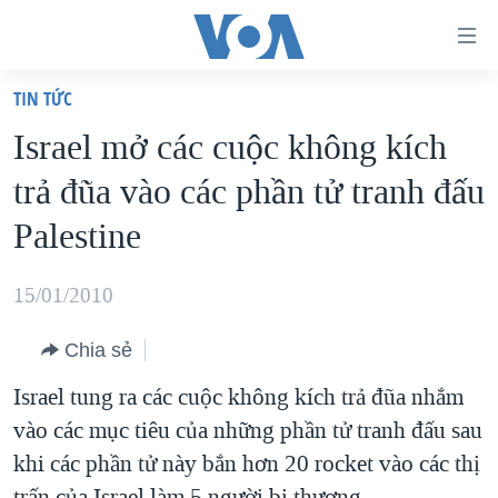
Đường
dẫn
TIN TỨC
truy
TRANG CHỦ
Israel mở các cuộc không kích
cập
VIỆT NAM
trả đũa vào các phần tử tranh đấu
Tới
HOA KỲ
nội
Palestine
BIỂN ĐÔNG
dung
THẾ GIỚI
chính
15/01/2010
BLOG
Tới
Chia sẻ
điều
DIỄN ĐÀN
hướng
Israel tung ra các cuộc không kích trả đũa nhắm
MỤC
chính
vào các mục tiêu của những phần tử tranh đấu sau
CHUYÊN ĐỀ
TỰ DO BÁO CHÍ
Đi
khi các phần tử này bắn hơn 20 rocket vào các thị
HỌC TIẾNG ANH
VẠCH TRẦN TIN GIẢ
CHIẾN TRANH THƯƠNG MẠI CỦA MỸ: QUÁ KHỨ VÀ HIỆN
tới
trấn của Israel làm 5 người bị thương.