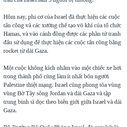
TẠI
VIDEO
"Tìm"
NGƯỜI VIỆT HẢI NGOẠI
HÀNH TRÌNH BẦU CỬ 2024
NGHE
Hôm nay, phi cơ của Israel đã thực hiện các cuộc
ĐỜI SỐNG
MỘT NĂM CHIẾN TRANH TẠI DẢI GAZA
tấn công và các xưởng chế tạo võ khí của tổ chức
KINH TẾ
MẠNG XÃ HỘI
Hamas, và vào cánh đồng được các phần tử tranh
GIẢI MÃ VÀNH ĐAI & CON ĐƯỜNG
KHOA HỌC
đấu sử dụng để thực hiện các cuộc tấn công bằng
NGÀY TỊ NẠN THẾ GIỚI
SỨC KHOẺ
rocket từ dải Gaza.
TRỊNH VĨNH BÌNH - NGƯỜI HẠ 'BÊN THẮNG CUỘC'
Ngôn ngữ khác
VĂN HOÁ
GROUND ZERO – XƯA VÀ NAY
Một cuộc không kích nhắm vào một chiếc xe hơi
THỂ THAO
CHI PHÍ CHIẾN TRANH AFGHANISTAN
trong thành phố cũng làm ít nhất bốn người
GIÁO DỤC
Palestine thiệt mạng. Israel cũng phong tỏa vùng
CÁC GIÁ TRỊ CỘNG HÒA Ở VIỆT NAM
vùng Bờ Tây sông Jordan và dải Gaza và tập
THƯỢNG ĐỈNH TRUMP-KIM TẠI VIỆT NAM
trung binh sĩ dọc theo biên giới giữa Israel và dải
TRỊNH VĨNH BÌNH VS. CHÍNH PHỦ VIỆT NAM
Gaza.
NGƯ DÂN VIỆT VÀ LÀN SÓNG TRỘM HẢI SÂM
BÊN KIA QUỐC LỘ: TIẾNG VỌNG TỪ NÔNG THÔN MỸ