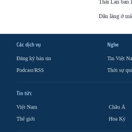
Thái Lan ban lệ
VIỆT NAM
Dân làng ở miề
NGƯ DÂN VIỆT VÀ LÀN SÓNG
TRỘM HẢI SÂM
BÊN KIA QUỐC LỘ: TIẾNG VỌNG
TỪ NÔNG THÔN MỸ
Các dịch vụ
Nghe
QUAN HỆ VIỆT MỸ
Ðăng ký bản tin
Tin Việt N
Podcast/RSS
Thời sự qu
Tin tức
Việt Nam
Châu Á
Thế giới
Hoa Kỳ