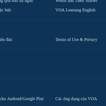
g qua bản tin ngắn
Words and Their Stories
c biệt
VOA Learning English
iễn đàn
Terms of Use & Privacy
cho Android/Google Play
Các ứng dụng của VOA