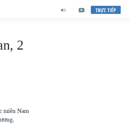
TRỰC TIẾP
n, 2
vực miền Nam
hương.