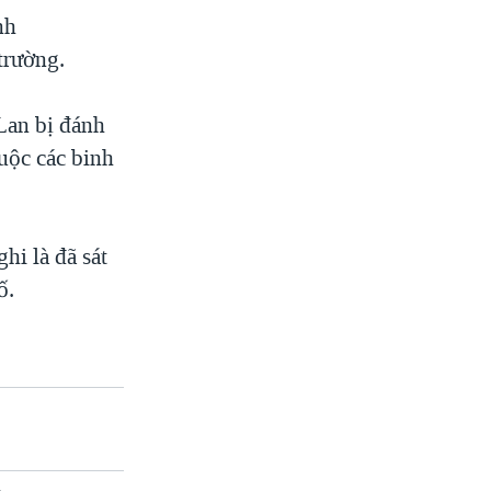
nh
trường.
Lan bị đánh
buộc các binh
hi là đã sát
ố.