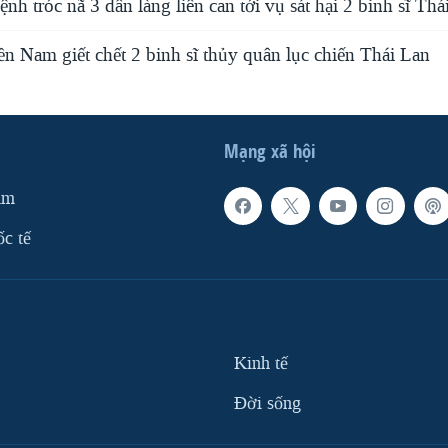
nh tróc nã 3 dân làng liên can tới vụ sát hại 2 binh sĩ Thá
n Nam giết chết 2 binh sĩ thủy quân lục chiến Thái Lan
Mạng xã hội
am
ốc tế
Kinh tế
Ðời sống