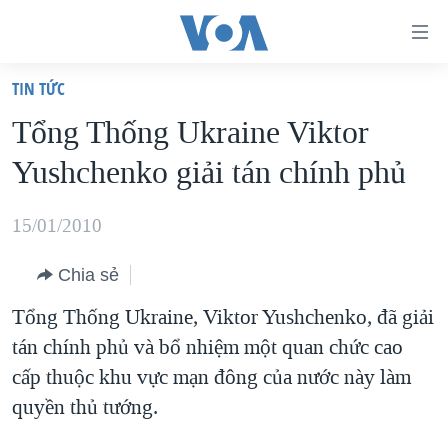
Đường
dẫn
TIN TỨC
truy
TRANG CHỦ
Tổng Thống Ukraine Viktor
cập
VIỆT NAM
Yushchenko giải tán chính phủ
Tới
HOA KỲ
nội
BIỂN ĐÔNG
15/01/2010
dung
THẾ GIỚI
chính
Chia sẻ
BLOG
Tới
Tổng Thống Ukraine, Viktor Yushchenko, đã giải
điều
DIỄN ĐÀN
tán chính phủ và bổ nhiệm một quan chức cao
hướng
MỤC
cấp thuộc khu vực mạn đông của nước này làm
chính
CHUYÊN ĐỀ
TỰ DO BÁO CHÍ
quyền thủ tướng.
Đi
HỌC TIẾNG ANH
VẠCH TRẦN TIN GIẢ
CHIẾN TRANH THƯƠNG MẠI CỦA MỸ: QUÁ KHỨ VÀ HIỆN
tới