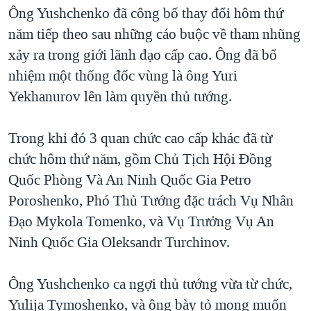
TẠI
Ông Yushchenko đã công bố thay đổi hôm thứ
VIDEO
"Tìm"
NGƯỜI VIỆT HẢI NGOẠI
HÀNH TRÌNH BẦU CỬ 2024
năm tiếp theo sau những cáo buộc về tham nhũng
NGHE
ĐỜI SỐNG
xảy ra trong giới lãnh đạo cấp cao. Ông đã bổ
MỘT NĂM CHIẾN TRANH TẠI DẢI GAZA
KINH TẾ
nhiệm một thống đốc vùng là ông Yuri
MẠNG XÃ HỘI
GIẢI MÃ VÀNH ĐAI & CON ĐƯỜNG
KHOA HỌC
Yekhanurov lên làm quyền thủ tướng.
NGÀY TỊ NẠN THẾ GIỚI
SỨC KHOẺ
TRỊNH VĨNH BÌNH - NGƯỜI HẠ 'BÊN THẮNG CUỘC'
Trong khi đó 3 quan chức cao cấp khác đã từ
Ngôn ngữ khác
VĂN HOÁ
GROUND ZERO – XƯA VÀ NAY
chức hôm thứ năm, gồm Chủ Tịch Hội Đồng
THỂ THAO
Quốc Phòng Và An Ninh Quốc Gia Petro
CHI PHÍ CHIẾN TRANH AFGHANISTAN
GIÁO DỤC
Poroshenko, Phó Thủ Tướng đặc trách Vụ Nhân
CÁC GIÁ TRỊ CỘNG HÒA Ở VIỆT NAM
Đạo Mykola Tomenko, và Vụ Trưởng Vụ An
THƯỢNG ĐỈNH TRUMP-KIM TẠI VIỆT NAM
Ninh Quốc Gia Oleksandr Turchinov.
TRỊNH VĨNH BÌNH VS. CHÍNH PHỦ VIỆT NAM
NGƯ DÂN VIỆT VÀ LÀN SÓNG TRỘM HẢI SÂM
Ông Yushchenko ca ngợi thủ tướng vừa từ chức,
Yulija Tymoshenko, và ông bày tỏ mong muốn
BÊN KIA QUỐC LỘ: TIẾNG VỌNG TỪ NÔNG THÔN MỸ